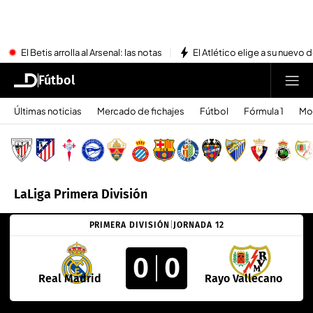
El Betis arrolla al Arsenal: las notas
El Atlético elige a su nuevo 
Fútbol
Últimas noticias
Mercado de fichajes
Fútbol
Fórmula 1
Mo
LaLiga Primera División
PRIMERA DIVISIÓN
|
JORNADA 12
0
0
Real Madrid
Rayo Vallecano