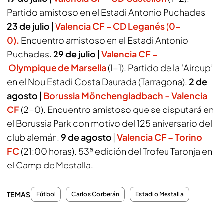
Partido amistoso en el Estadi Antonio Puchades
23 de julio
|
Valencia CF – CD
Leganés
(0-
0).
Encuentro amistoso en el Estadi Antonio
Puchades.
29 de julio
|
Valencia CF –
Olympique
de
Marsella
(1-1). Partido de la ‘Aircup’
en el Nou Estadi Costa Daurada (Tarragona).
2 de
agosto
|
Borussia
Mönchengladbach
– Valencia
CF
(2-0). Encuentro amistoso que se disputará en
el Borussia Park con motivo del 125 aniversario del
club alemán.
9 de agosto
|
Valencia CF –
Torino
FC
(21:00 horas). 53ª edición del Trofeu Taronja en
el Camp de Mestalla.
TEMAS
Fútbol
Carlos Corberán
Estadio Mestalla