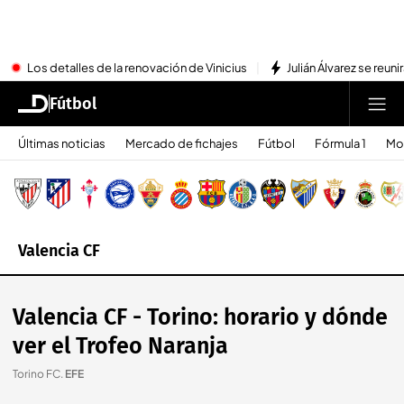
Los detalles de la renovación de Vinicius
Julián Álvarez se reu
Fútbol
Últimas noticias
Mercado de fichajes
Fútbol
Fórmula 1
Mo
Valencia CF
Valencia CF - Torino: horario y dónde
ver el Trofeo Naranja
Torino FC
.
EFE