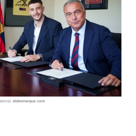
celona)
.
eldesmarque.com