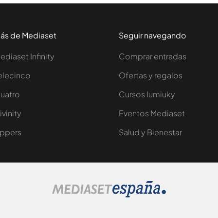
ás de Mediaset
Seguir navegando
ediaset Infinity
Comprar entradas
elecinco
Ofertas y regalos
uatro
Cursos Iumiuky
ivinity
Eventos Mediaset
ppers
Salud y Bienestar