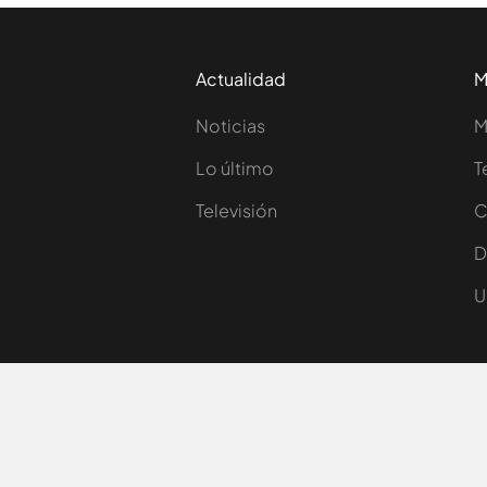
Actualidad
M
Noticias
M
Lo último
T
Televisión
C
D
U