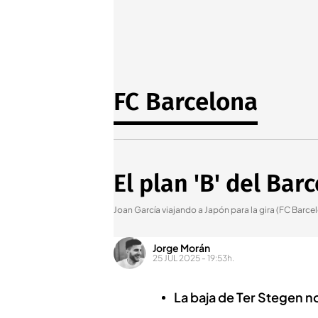
FC Barcelona
El plan 'B' del Bar
Joan García viajando a Japón para la gira (FC Barce
Jorge Morán
25 JUL 2025 - 19:53h.
La baja de Ter Stegen n