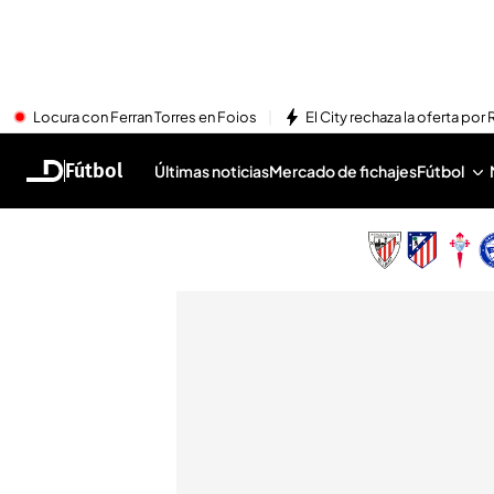
Locura con Ferran Torres en Foios
El City rechaza la oferta por 
Fútbol
Últimas noticias
Mercado de fichajes
Fútbol