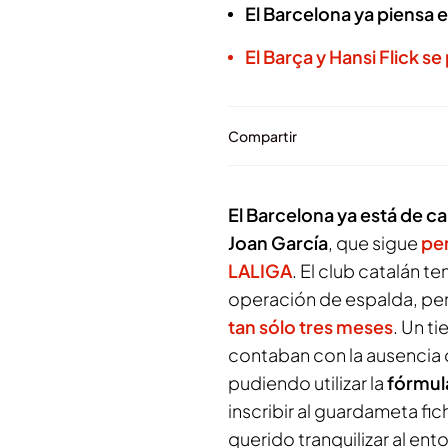
El Barcelona ya piensa
El Barça y Hansi Flick se
Compartir
El Barcelona ya está de c
Joan García
, que sigue
pen
LALIGA
. El club catalán ten
operación de espalda, pe
tan sólo tres meses
. Un t
contaban con la ausencia 
pudiendo utilizar la
fórmul
inscribir al guardameta fic
querido tranquilizar al ent