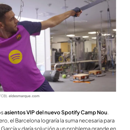
 FCB)
.
eldesmarque.com
os
asientos VIP del nuevo Spotify Camp Nou
.
ro, el Barcelona lograría la suma necesaria para
n García y daría solución a un problema grande en