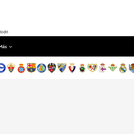
Rodri
Más