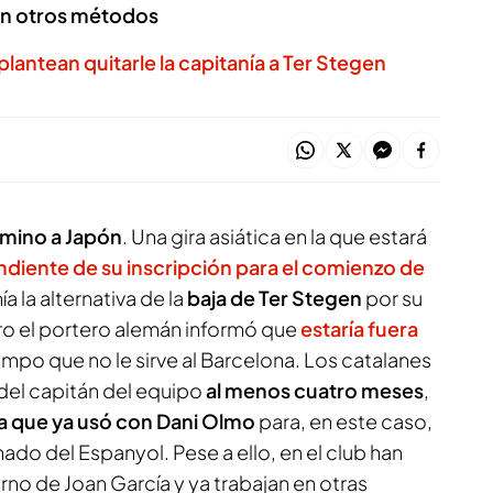
 en otros métodos
 plantean quitarle la capitanía a Ter Stegen
amino a Japón
. Una gira asiática en la que estará
diente de su inscripción para el comienzo de
ía la alternativa de la
baja de Ter Stegen
por su
ro el portero alemán informó que
estaría fuera
iempo que no le sirve al Barcelona. Los catalanes
del capitán del equipo
al menos cuatro meses
,
a que ya usó con Dani Olmo
para, en este caso,
hado del Espanyol. Pese a ello, en el club han
orno de Joan García y ya trabajan en otras