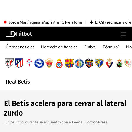
Jorge Martín gana la 'sprint' en Silverstone
El City rechaza la ofe
Fútbol
Últimas noticias
Mercado de fichajes
Fútbol
Fórmula 1
Mo
Real Betis
El Betis acelera para cerrar al lateral
zurdo
Junior Firpo, durante un encuentro con el Leeds.
.
Cordon Press