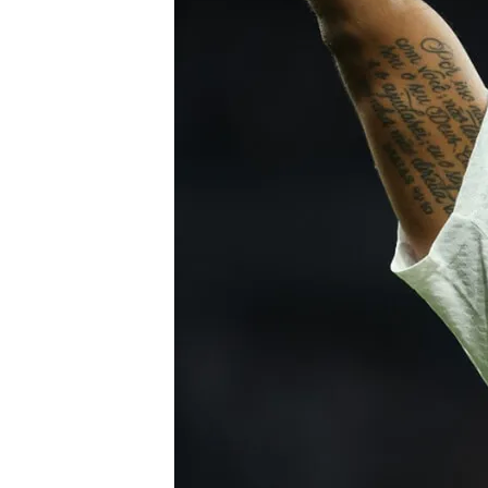
Miguel Casado
21 MAY 2025 - 15:52h.
El brasileño tendría la 
2028
Se reunirá con Xabi Alo
Dani Carvajal da la bienv
indicado para revertir e
Compartir
Madrid
Entre todos los 