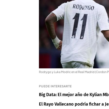
Rodrygo y Luka Modric en el Real Madrid (Cordon P
PUEDE INTERESARTE
Big Data: El mejor año de Kylian M
El Rayo Vallecano podría fichar a Je