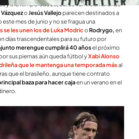
bes y a la temporada 25/26, se van vislumbrando
 Vázquez
o
Jesús Vallejo
parecen destinados a
o este mes de junio y no se fragua una
 se les unen los de Luka Modric
o
Rodrygo,
en
on días trascendentales para su futuro por
onjunto merengue cumplirá 40 años
el próximo
or sus piernas aún queda fútbol y
Xabi Alonso
adrileña que le mantenga una temporada más
al
tras que el brasileño, aunque tiene contrato
principal baza para hacer caja
en un verano en el
dinero.