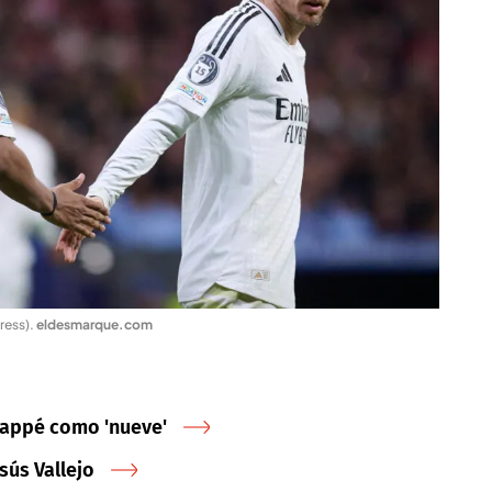
ress)
.
eldesmarque.com
bappé como 'nueve'
sús Vallejo