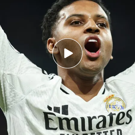
intención de cumplir su contrato, hasta junio de
nso antes de tomar una decisión definitiva
enida a Xabi Alonso: "El tiempo dirá si es el
sta situación"
rumores de nuevos fichajes para el Real Madrid