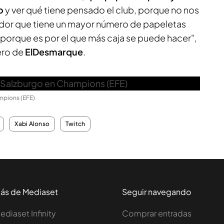
o
y ver qué tiene pensado el club, porque no nos
ador que tiene un mayor número de papeletas
, porque es por el que más caja se puede hacer",
ero de
ElDesmarque
.
mpions (EFE)
Xabi Alonso
Twitch
ás de Mediaset
Seguir navegando
ediaset Infinity
Comprar entradas