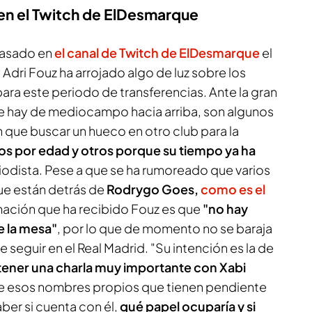
en el Twitch de
ElDesmarque
pasado en
el canal de Twitch de
ElDesmarque
el
Adri Fouz ha arrojado algo de luz sobre los
ra este periodo de transferencias. Ante la gran
e hay de mediocampo hacia arriba, son algunos
n que buscar un hueco en otro club para la
os por edad y otros porque su tiempo ya ha
eriodista. Pese a que se ha rumoreado que varios
ue están detrás de
Rodrygo Goes,
como es el
rmación que ha recibido Fouz es que
"no hay
e la mesa"
, por lo que de momento no se baraja
e seguir en el Real Madrid. "Su intención es la de
 tener una charla muy importante con Xabi
e esos nombres propios que tienen pendiente
aber si cuenta con él,
qué papel ocuparía y si