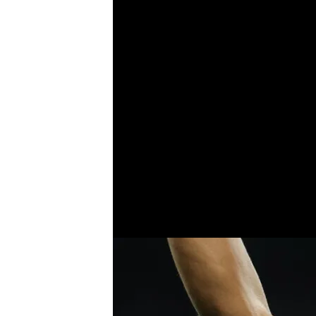
Rodrygo no ha rec
contrato con el Ma