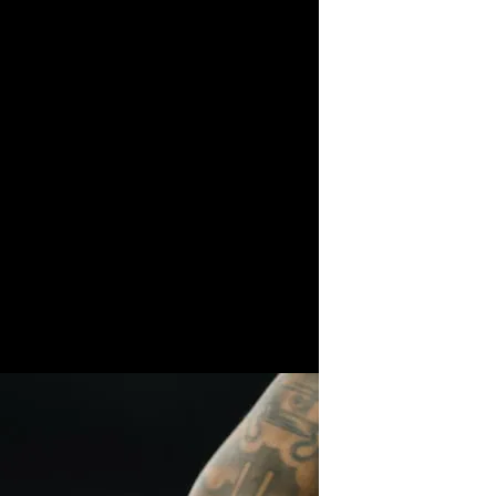
formación de Adri Fouz en el Twitch de ElDesmarque
y desea cumplir su