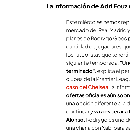
La información de Adri Fouz 
Este miércoles hemos re
mercado del Real Madrid y 
planes de Rodrygo Goes pa
cantidad de jugadores qu
los futbolistas que tendrá
siguiente temporada.
"Un
terminado"
, explica el p
clubes de la Premier Leag
caso del Chelsea
, la info
ofertas oficiales aún sobr
una opción diferente a la d
continuar y
va a esperar a
Alonso.
Rodrygo es uno d
una charla con Xabi para s