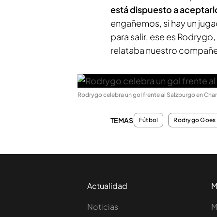
está dispuesto a aceptarl
engañemos, si hay un jug
para salir, ese es Rodrygo
relataba nuestro compañ
Rodrygo celebra un gol frente al Salzburgo en Cha
TEMAS
Fútbol
Rodrygo Goes
Actualidad
M
Noticias
M