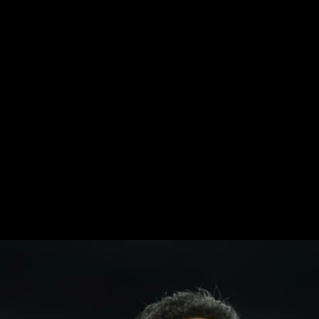
In
ibido ninguna oferta formal 
drid