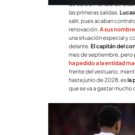
de cara al Mundial de Clu
las primeras salidas.
Lucas
salir, pues acaban contrat
renovación.
A sus nombres
una situación especial y c
delante.
El capitán del c
mes de septiembre, pero p
ha pedido a la entidad m
frente del vestuario, mien
hasta junio de 2028, es
la 
que se va a gastar mucho 