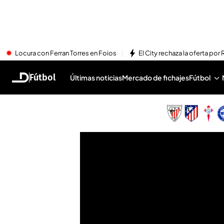
Locura con Ferran Torres en Foios
El City rechaza la oferta por 
Fútbol
Últimas noticias
Mercado de fichajes
Fútbol