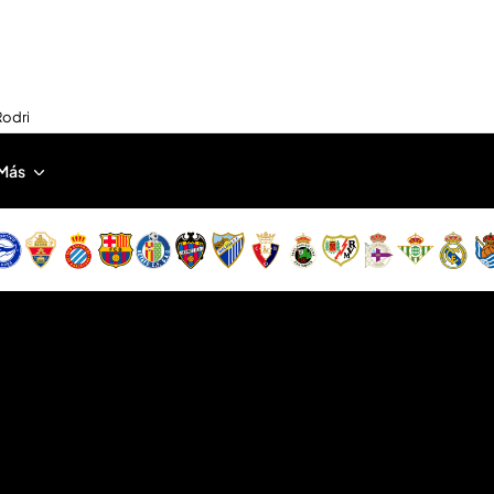
Rodri
Más