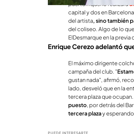
puertorriqueño realizará
u
capital y dos en Barcelona
del artista
, sino también p
del coliseo. Algo de lo q
ElDesmarque
en la previa
Enrique Cerezo adelantó que
El máximo dirigente colcho
campaña del club. "
Estamo
gustan nada", afirmó, rec
lado, desveló que en la e
tercera plaza que ocupan.
puesto
, por detrás del Ba
tercera plaza
y esperando 
PUEDE INTERESARTE