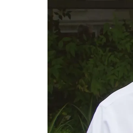
Mozart Ballesteros
10 MAY 2025 - 16:35h.
Bad Bunny tendrá diez 
Enrique Cerezo tambié
Enrique Cerezo muy "de
Atlético: "Estamos desi
Compartir
Madrid
El Riyadh Air Me
Bad Bunny
sumará diez co