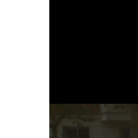
Enrique Cerezo co
"Tendré el gusto d