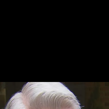
Enrique 
nfiesa sus deseos de conocer
e hacerlo en el Metropolitan