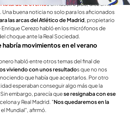
n total de 12 evento
s en nuestro país, diez en la
. Una buena noticia no solo para los aficionados
ara las arcas del Atlético de Madrid
, propietario
ue Enrique Cerezo habló en los micrófonos de
 del choque ante la Real Sociedad.
 habría movimientos en el verano
nero habló entre otros temas del final de
s viviendo con unos resultado
s que no nos
onociendo que había que aceptarlos. Por otro
ntidad esperaban conseguir algo más que la
 Sin embargo, parecía que
se resignaba con ese
rcelona y Real Madrid. "
Nos quedaremos en la
el Mundial", afirmó.