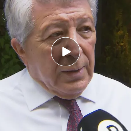
conciertos en el Metropolitano
n habló sobre movimientos del mercado
cepcionado" por el final de temporada del
lusionados"
tropolitano será el lugar en el que el cantante
nciertos
durante
su gira en España
. El autor