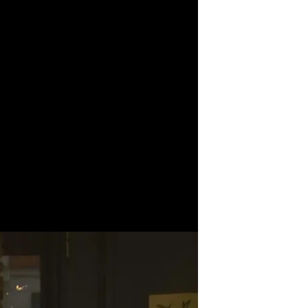
Cerezo confiesa sus deseos de conocer a Bad Bunny
 a Bad Bunny:
o"