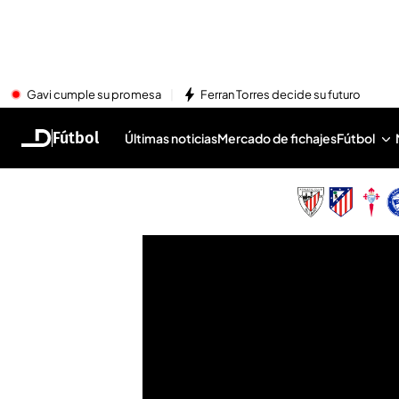
Gavi cumple su promesa
Ferran Torres decide su futuro
Fútbol
Últimas noticias
Mercado de fichajes
Fútbol