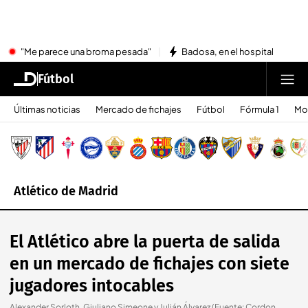
"Me parece una broma pesada"
Badosa, en el hospital
Fútbol
Últimas noticias
Mercado de fichajes
Fútbol
Fórmula 1
Mo
Atlético de Madrid
El Atlético abre la puerta de salida
en un mercado de fichajes con siete
jugadores intocables
Alexander Sorloth, Giuliano Simeone y Julián Álvarez (Fuente: Cordon