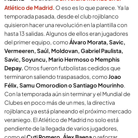
Atlético de Madrid
.
O eso es lo que parece. Ya la
temporada pasada, desde el club rojiblanco
quisieron hacer una revolución en la plantilla con
hasta 13 salidas. Algunos de ellos eran jugadores
del primer equipo, como
Álvaro Morata, Savic,
Vermeeren, Saúl, Moldovan, Gabriel Paulista,
Savic, Soyuncu, Mario Hermoso o Memphis
Depay.
Otros fueron futbolistas cedidos que
terminaron saliendo traspasados, como
Joao
Félix, Samu Omorodion o Santiago Mourinho
.
Con la temporada aún sin terminar y el Mundial de
Clubes en poco más de un mes, la directiva
rojiblanca ya está planeando el próximo mercado
veraniego. El Atlético de Madrid no solo está
pendiente de la llegada de varios jugadores,
como el
Cuti Romero, Álex Baena
o reforzar