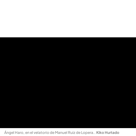
Ángel Haro, en el velatorio de Manuel Ruiz de Lopera.
.
Kiko Hurtado