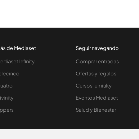
ás de Mediaset
Seguir navegando
ediaset Infinity
Comprar entradas
elecinco
Ofertas y regalos
uatro
Cursos Iumiuky
ivinity
Eventos Mediaset
ppers
Salud y Bienestar