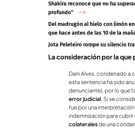
Shakira reconoce que no ha superad
profundo"
Del madrugón al hielo con limón en l
que hace antes de las 10 de la mañ
Jota Peleteiro rompe su silencio tr
La consideración por la que
Dani Alves, condenado a c
esta sentencia ha sido anul
denunciante), por lo que 
error judicial
. Si se consi
fue por una interpretación
indemnización para cubrir 
colaterales
de una conden