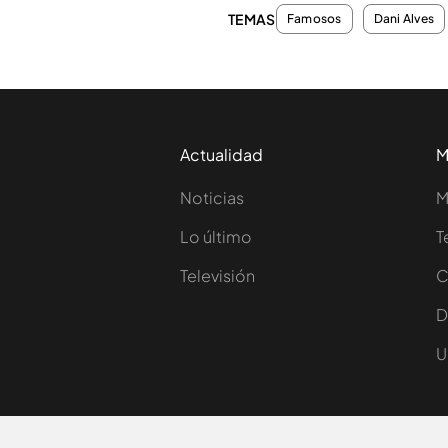
TEMAS
Famosos
Dani Alves
Actualidad
M
Noticias
M
Lo último
T
Televisión
C
D
U