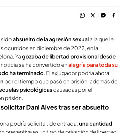
a sido
absuelto de la agresión sexual
a la que le
 ocurridos en diciembre de 2022, en la
elona. Ya
gozaba de libertad provisional desde
a noticia se ha convertido en
alegría para toda su
odo ha terminado
. El exjugador podría ahora
ón
por el tiempo que pasó en prisión, además de
ecuelas psicológicas
causadas por el
n prisión.
olicitar Dani Alves tras ser absuelto
ona podría solicitar, de entrada,
una cantidad
ión preventiva es un tipo de privación de libertad