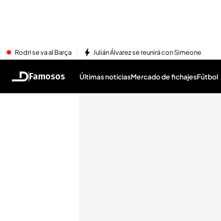
Rodri se va al Barça
Julián Álvarez se reunirá con Simeone
Famosos
Últimas noticias
Mercado de fichajes
Fútbol