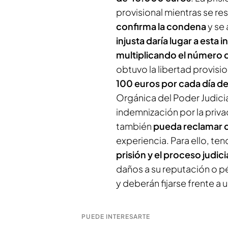
provisional mientras se re
confirma la condena
y se 
injusta daría lugar a esta
multiplicando el número d
obtuvo la libertad provisi
100 euros por cada día de
Orgánica del Poder Judicia
indemnización por la priva
también
pueda reclamar d
experiencia. Para ello, ten
prisión y el proceso judici
daños a su reputación o pé
y deberán fijarse frente a u
PUEDE INTERESARTE