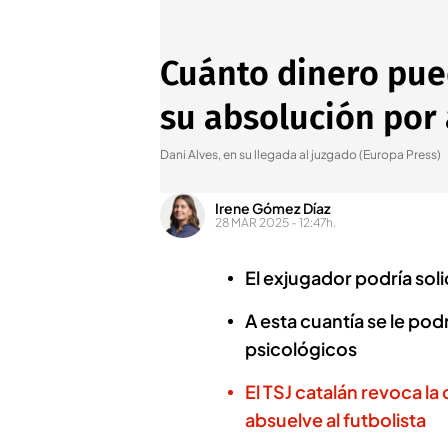
Cuánto dinero pue
su absolución por
Dani Alves, en su llegada al juzgado (Europa Press)
Irene Gómez Díaz
28 MAR 2025 - 12:47h.
El exjugador podría sol
A esta cuantía se le pod
psicológicos
El TSJ catalán revoca la
absuelve al futbolista