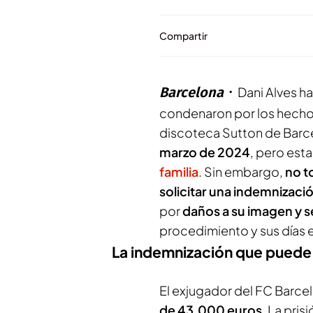
Compartir
Barcelona
Dani Alves h
condenaron por los hechos
discoteca Sutton de Barc
marzo de 2024
, pero est
familia
. Sin embargo,
no t
solicitar una indemnizaci
por
daños a su imagen y s
procedimiento y sus días e
La indemnización que puede s
El exjugador del FC Barcel
de 43.000 euros
. La pris