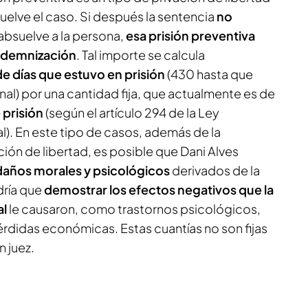
suelve el caso. Si después la sentencia
no
absuelve a la persona,
esa prisión preventiva
 indemnización
. Tal importe se calcula
e días que estuvo en prisión
(430 hasta que
onal) por una cantidad fija, que actualmente es de
 prisión
(según el artículo 294 de la Ley
l). En este tipo de casos, además de la
ción de libertad, es posible que Dani Alves
años morales y psicológicos
derivados de la
dría que
demostrar los efectos negativos que la
al
le causaron, como trastornos psicológicos,
rdidas económicas. Estas cuantías no son fijas
n juez.