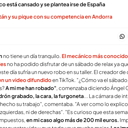
co está cansado y se plantea irse de España
tán y su pique con su competencia en Andorra
n
no tiene un día tranquilo.
El mecánico más conocido 
les
no ha podido disfrutar de un sábado de relax ya que
te día sufría un nuevo robo en su taller. El creador d
en un video difundido
en TikTok. "¿Cómo va el sábado
s?
A mi me han robado"
, comenzaba diciendo Ángel G
drón grabado, la cara, la furgoneta
... La cámara de in
an hecho su trabajo", comentaba. "A ver como lo explico
 izquierdas, ni de derechas". "Es curioso que esta sem
impuestos,
en mi caso algo más de 200 mil euros.
Imp
ecer nuestra vida y que todo vaya mucho mejor.
Los im