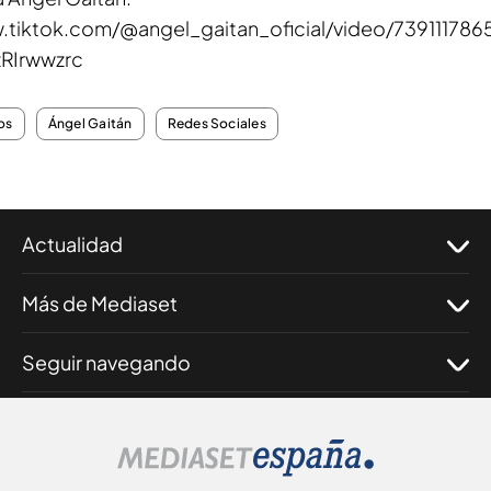
.tiktok.com/@angel_gaitan_oficial/video/73911178
zRIrwwzrc
os
Ángel Gaitán
Redes Sociales
Actualidad
Más de Mediaset
Seguir navegando