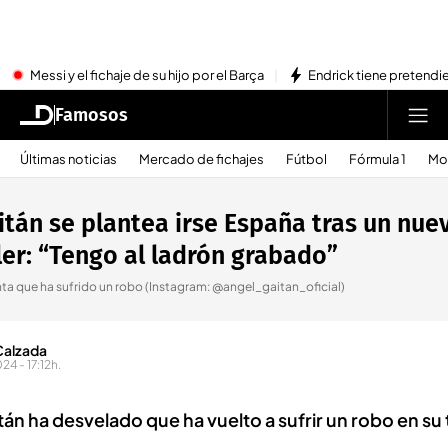
Messi y el fichaje de su hijo por el Barça
Endrick tiene pretendi
Famosos
Últimas noticias
Mercado de fichajes
Fútbol
Fórmula 1
Mo
itán se plantea irse España tras un nue
ler: “Tengo al ladrón grabado”
ta que ha sufrido un robo (Instagram: @angel_gaitan_oficial)
Calzada
24 - 17:12h.
án ha desvelado que ha vuelto a sufrir un robo en su t