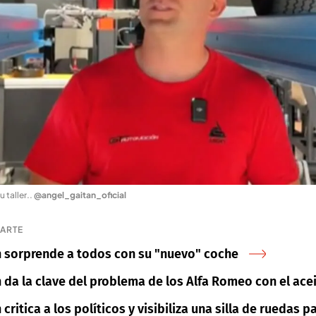
 taller.
.
@angel_gaitan_oficial
SARTE
n sorprende a todos con su "nuevo" coche
 da la clave del problema de los Alfa Romeo con el ace
critica a los políticos y visibiliza una silla de ruedas p