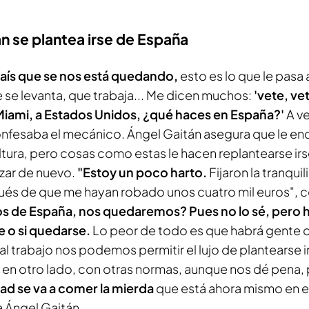
n se plantea irse de España
 país que se nos está quedando,
esto es lo que le pasa 
 se levanta, que trabaja... Me dicen muchos:
'vete, ve
Miami, a Estados Unidos, ¿qué haces en España?'
A v
onfesaba el mecánico. Ángel Gaitán asegura que le enc
ltura, pero cosas como estas le hacen replantearse irs
ar de nuevo.
"Estoy un poco harto.
Fijaron la tranqui
és de que me hayan robado unos cuatro mil euros",
s de España, nos quedaremos? Pues no lo sé, pero 
se o si quedarse.
Lo peor de todo es que habrá gente
al trabajo nos podemos permitir el lujo de plantearse 
r en otro lado, con otras normas, aunque nos dé pena,
dad se va a comer la mierda
que está ahora mismo en es
a Ángel Gaitán.