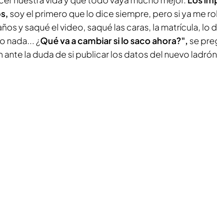
s,
soy el primero que lo dice siempre, pero si ya me 
 años y saqué el video, saqué las caras, la matrícula, lo
 nada... ¿
Qué va a cambiar si lo saco ahora?",
se pre
 ante la duda de si publicar los datos del nuevo ladrón