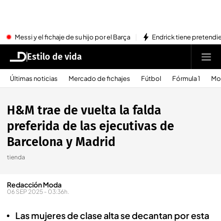
Messi y el fichaje de su hijo por el Barça
Endrick tiene pretendi
Estilo de vida
Últimas noticias
Mercado de fichajes
Fútbol
Fórmula 1
Mo
H&M trae de vuelta la falda
preferida de las ejecutivas de
Barcelona y Madrid
tienda
Redacción Moda
06 SEP 2025 - 03:36h.
Las mujeres de clase alta se decantan por esta