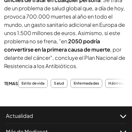
de un problema de salud global que, a día de hoy,
provoca 700.000 muertes al año en todo el
mundo, un gasto sanitario adicional en Europa de
unos 1.500 millones de euros. Asimismo, si este
problema no se frena, "en
2050 podría
convertirse en la primera causa de muerte
, por
delante del cáncer", concluye el Plan Nacional de
Resistencia a los Antibióticos.
TEMAS
Estilo de vida
Salud
Enfermedades
Hábitos salu
Actualidad
Más de Mediaset