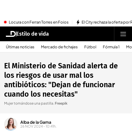
Locura con Ferran Torres en Foios
El City rechaza la oferta por 
Estilo de vida
Últimas noticias
Mercado de fichajes
Fútbol
Fórmula 1
Mo
El Ministerio de Sanidad alerta de
los riesgos de usar mal los
antibióticos: "Dejan de funcionar
cuando los necesitas"
Mujer tomándose una pastilla
.
Freepik
Alba de la Gama
26 NOV 2024 - 10:41h.