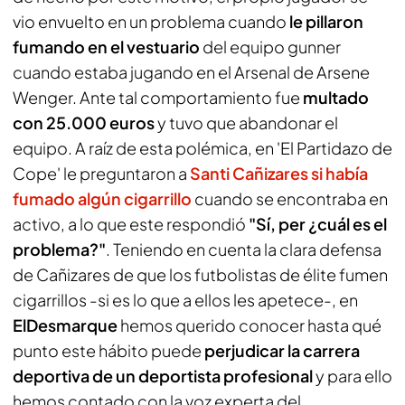
vio envuelto en un problema cuando
le pillaron
fumando en el vestuario
del equipo gunner
cuando estaba jugando en el Arsenal de Arsene
Wenger. Ante tal comportamiento fue
multado
con 25.000 euros
y tuvo que abandonar el
equipo. A raíz de esta polémica, en
'El Partidazo de
Cope'
le preguntaron a
Santi Cañizares si había
fumado algún cigarrillo
cuando se encontraba en
activo, a lo que este respondió
"Sí, per ¿cuál es el
problema?"
. Teniendo en cuenta la clara defensa
de Cañizares de que los futbolistas de élite fumen
cigarrillos -si es lo que a ellos les apetece-, en
ElDesmarque
hemos querido conocer hasta qué
punto este hábito puede
perjudicar la carrera
deportiva de un deportista profesional
y para ello
hemos contado con la voz experta del