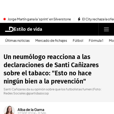
Jorge Martín gana la 'sprint' en Silverstone
El City rechaza la ofe
Estilo de vida
Últimas noticias
Mercado de fichajes
Fútbol
Fórmula 1
Mo
Un neumólogo reacciona a las
declaraciones de Santi Cañizares
sobre el tabaco: "Esto no hace
ningún bien a la prevención"
Santi Cañizares da su opinión sobre que los futbolistas fumen (Foto:
Redes Sociales @partidazocop
Alba de la Gama
27 SEP 2024 - 11:56h.