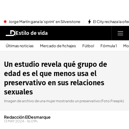
Jorge Martín gana la 'sprint' en Silverstone
El City rechaza la ofe
Estilo de vida
Últimas noticias
Mercado de fichajes
Fútbol
Fórmula 1
Mo
Un estudio revela qué grupo de
edad es el que menos usa el
preservativo en sus relaciones
sexuales
Imagen de archivo de una mujer mostrando un preservativo (Foto:Freepik)
Redacción ElDesmarque
13 MAY 2024 - 16:09h.