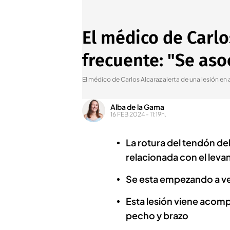
El médico de Carlo
frecuente: "Se aso
El médico de Carlos Alcaraz alerta de una lesión en
Alba de la Gama
16 FEB 2024 - 11:19h.
La rotura del tendón de
relacionada con el lev
Se esta empezando a ve
Esta lesión viene acom
pecho y brazo