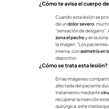
¿Cómo te avisa el cuerpo de
Cuando esta lesión se pr
de un
dolor severo
, mucho
"sensación de desgarro". 
zona el pecho
y en la zona
la imagen. "Los pacientes 
interna, con
asimetría en 
deportivo.
¿Cómo se trata esta lesión?
En las imágenes compartida
afectada del paciente dura
tratamiento mediante
ciru
recuperar la inserción este
quirúrgica, este matiza qu