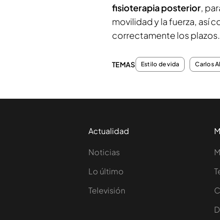
fisioterapia posterior
, pa
movilidad y la fuerza, así 
correctamente los plazos.
TEMAS
Estilo de vida
Carlos A
Actualidad
M
Noticias
M
Lo último
T
Televisión
C
D