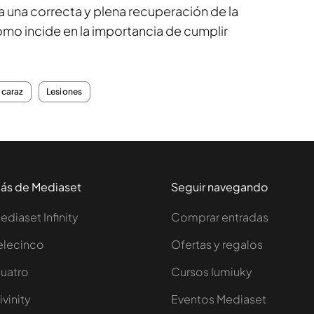
ra una correcta y plena recuperación de la
como incide en la importancia de cumplir
lcaraz
Lesiones
ás de Mediaset
Seguir navegando
ediaset Infinity
Comprar entradas
elecinco
Ofertas y regalos
uatro
Cursos Iumiuky
ivinity
Eventos Mediaset