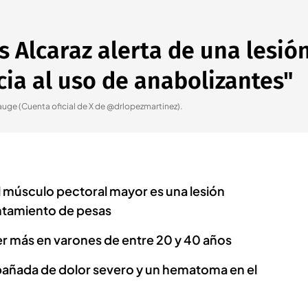
s Alcaraz alerta de una lesió
cia al uso de anabolizantes"
 auge (Cuenta oficial de X de @drlopezmartinez).
l músculo pectoral mayor es una lesión
antamiento de pesas
r más en varones de entre 20 y 40 años
pañada de dolor severo y un hematoma en el