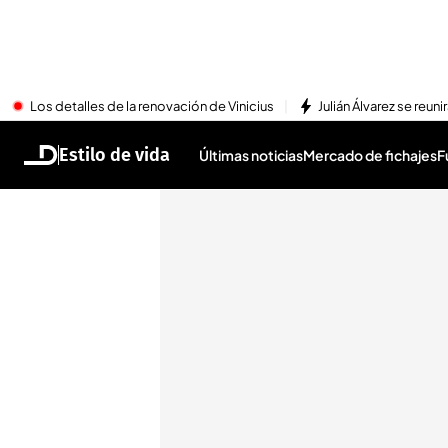
Los detalles de la renovación de Vinicius
Julián Álvarez se reu
Estilo de vida
Últimas noticias
Mercado de fichajes
F