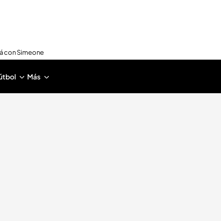
nirá con Simeone
útbol
Más