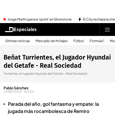
Jorge Martín gana la 'sprint' en Silverstone
El City rechaza la ofe
Especiales
Últimas noticias
Mercado de fichajes
Fútbol
Fórmula 1
Mo
Beñat Turrientes, el Jugador Hyundai
del Getafe - Real Sociedad
Turrientes, el Jugador Hyundai del Getafe - Real Sociedad.
Pablo Sánchez
21 ABR 2024 - 16:00h.
Parada del año, gol fantasma y empate: la
jugada más rocambolesca de Remiro