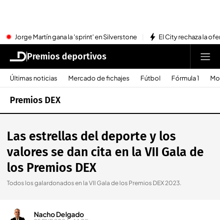
Jorge Martín gana la 'sprint' en Silverstone
El City rechaza la ofe
Premios deportivos
Últimas noticias
Mercado de fichajes
Fútbol
Fórmula 1
Mo
Premios DEX
Las estrellas del deporte y los
valores se dan cita en la VII Gala de
los Premios DEX
Todos los galardonados en la VII Gala de los Premios DEX 2023.
Nacho Delgado