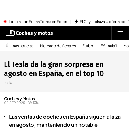
Locura con Ferran Torres en Foios
El City rechaza la oferta por 
Coches y motos
Últimas noticias
Mercado de fichajes
Fútbol
Fórmula 1
Mo
El Tesla da la gran sorpresa en
agosto en España, en el top 10
Tesla
Coches y Motos
02 SEP 2025 - 16:43h.
Las ventas de coches en España siguen al alza
en agosto, manteniendo un notable