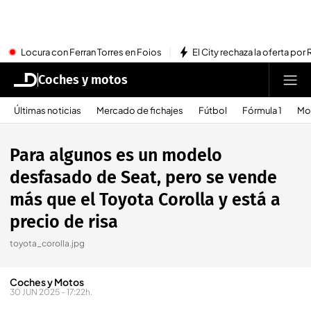
Locura con Ferran Torres en Foios
El City rechaza la oferta por 
Coches y motos
Últimas noticias
Mercado de fichajes
Fútbol
Fórmula 1
Mo
Para algunos es un modelo
desfasado de Seat, pero se vende
más que el Toyota Corolla y está a
precio de risa
toyota_corolla.jpg
Coches y Motos
30 JUN 2025 - 17:22h.