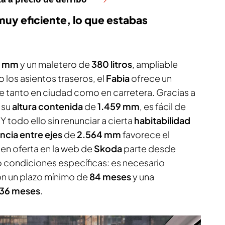
muy eficiente, lo que estabas
8 mm
y un maletero de
380 litros
, ampliable
 los asientos traseros, el
Fabia
ofrece un
 tanto en ciudad como en carretera. Gracias a
 su
altura contenida
de
1.459 mm
, es fácil de
 todo ello sin renunciar a cierta
habitabilidad
ncia entre ejes
de
2.564 mm
favorece el
n en oferta en la web de
Skoda
parte desde
o condiciones específicas: es necesario
on un plazo mínimo de
84 meses
y una
36 meses
.