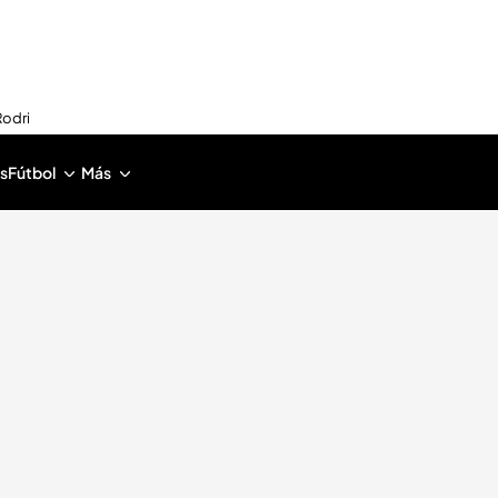
Rodri
s
Fútbol
Más