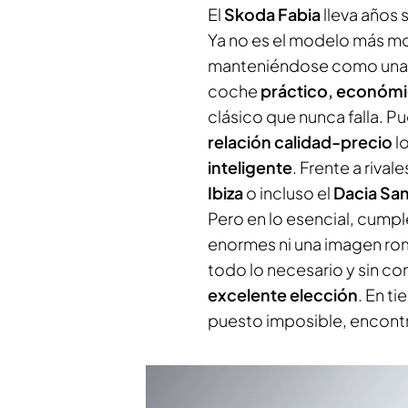
El
Skoda Fabia
lleva años s
Ya no es el modelo más m
manteniéndose como una o
coche
práctico, económ
clásico que nunca falla. P
relación calidad-precio
l
inteligente
. Frente a riva
Ibiza
o incluso el
Dacia Sa
Pero en lo esencial, cump
enormes ni una imagen ro
todo lo necesario y sin co
excelente elección
. En t
puesto imposible, encontra