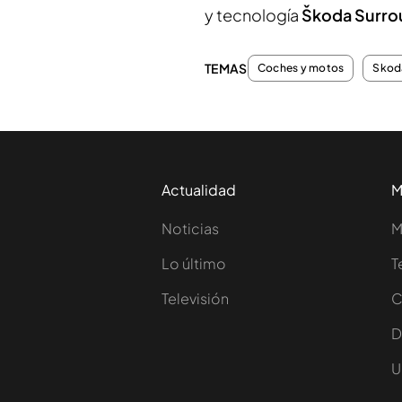
y tecnología
Škoda Surro
TEMAS
Coches y motos
Skod
Actualidad
M
Noticias
M
Lo último
T
Televisión
C
D
U