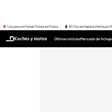
Locura con Ferran Torres en Foios
El City rechaza la oferta por 
Coches y motos
Últimas noticias
Mercado de fichaje