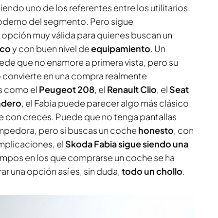
iendo uno de los referentes entre los utilitarios.
oderno del segmento. Pero sigue
pción muy válida para quienes buscan un
ico
y con buen nivel de
equipamiento
. Un
uede que no enamore a primera vista, pero su
o convierte en una compra realmente
les como el
Peugeot 208
, el
Renault Clio
, el
Seat
ndero
, el Fabia puede parecer algo más clásico.
le con creces. Puede que no tenga pantallas
mpedora, pero si buscas un coche
honesto
, con
mplicaciones, el
Skoda Fabia sigue siendo una
iempos en los que comprarse un coche se ha
r una opción así es, sin duda,
todo un chollo
.