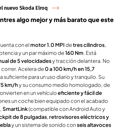
del nuevo Skoda Elroq
tres algo mejor y más barato que este
uenta con el
motor 1.0 MPI
de
tres cilindros
,
otencia y un par máximo de
160 Nm
. Está
ual de 5 velocidades
y tracción delantera. No
correr. Acelera de
0 a 100 km/h en 15,7
a suficiente para un uso diario y tranquilo. Su
75 km/h
y su consumo medio homologado, de
 convierten en un vehículo
eficiente y fácil de
ienes un coche bien equipado con el acabado
h
,
SmartLink
(compatible con Android Auto y
ckpit de 8 pulgadas
,
retrovisores eléctricos y
iebla
y un sistema de sonido con
seis altavoces