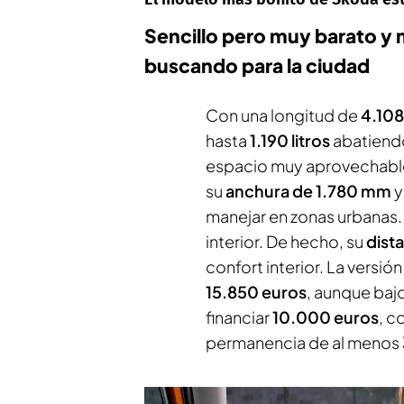
Sencillo pero muy barato y 
buscando para la ciudad
Con una longitud de
4.10
hasta
1.190 litros
abatiendo
espacio muy aprovechable
su
anchura de 1.780 mm
y
manejar en zonas urbanas. Y
interior. De hecho, su
dista
confort interior. La versió
15.850 euros
, aunque baj
financiar
10.000 euros
, c
permanencia de al menos