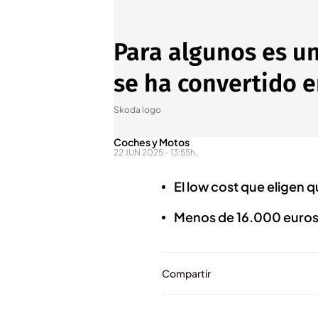
Para algunos es u
se ha convertido e
Skoda logo
Coches y Motos
22 JUN 2025 - 13:55h.
El low cost que eligen 
Menos de 16.000 euros es
Compartir