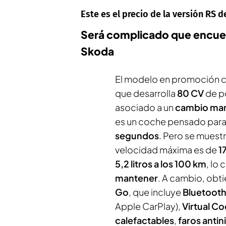
Este es el precio de la versión RS 
Será complicado que encuen
Skoda
El modelo en promoción c
que desarrolla
80 CV
de p
asociado a un
cambio man
es un coche pensado para 
segundos
. Pero se muestr
velocidad máxima es de
1
5,2 litros a los 100 km
, lo
mantener
. A cambio, obt
Go
, que incluye
Bluetoot
Apple CarPlay),
Virtual Co
calefactables
,
faros antin