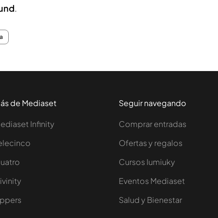
und
.
a
ás de Mediaset
Seguir navegando
ediaset Infinity
Comprar entradas
elecinco
Ofertas y regalos
uatro
Cursos Iumiuky
ivinity
Eventos Mediaset
ppers
Salud y Bienestar