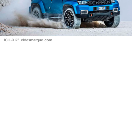
ICH-X K2
.
eldesmarque.com