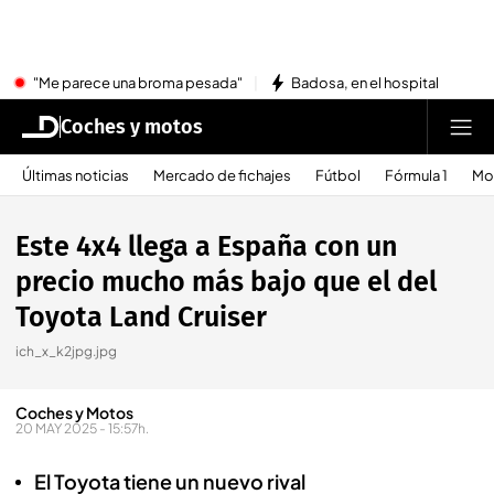
"Me parece una broma pesada"
Badosa, en el hospital
Coches y motos
Últimas noticias
Mercado de fichajes
Fútbol
Fórmula 1
Mo
Este 4x4 llega a España con un
precio mucho más bajo que el del
Toyota Land Cruiser
ich_x_k2jpg.jpg
Coches y Motos
20 MAY 2025 - 15:57h.
El Toyota tiene un nuevo rival