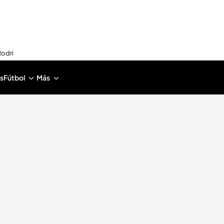
Rodri
s
Fútbol
Más