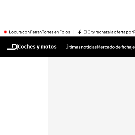
Locura con Ferran Torres en Foios
El City rechaza la oferta por 
Coches y motos
Últimas noticias
Mercado de fichaje