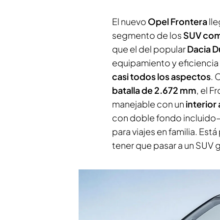
El nuevo
Opel Frontera
lle
segmento de los
SUV co
que el del popular
Dacia D
equipamiento y eficienci
casi todos los aspectos
. 
batalla de 2.672 mm
, el 
manejable con un
interior
con doble fondo incluido— 
para viajes en familia. Es
tener que pasar a un SUV 