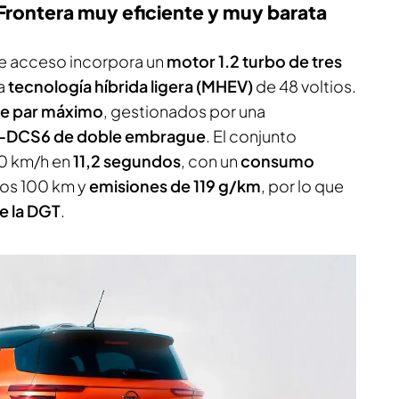
Frontera muy eficiente y muy barata
 de acceso incorpora un
motor 1.2 turbo de tres
a
tecnología híbrida ligera (MHEV)
de 48 voltios.
e par máximo
, gestionados por una
 e-DCS6 de doble embrague
. El conjunto
00 km/h en
11,2 segundos
, con un
consumo
los 100 km y
emisiones de 119 g/km
, por lo que
e la DGT
.