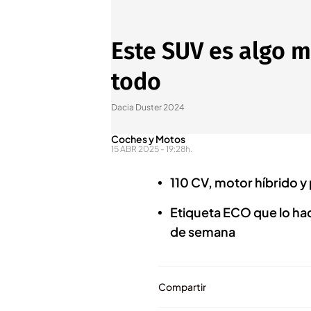
Este SUV es algo m
todo
Dacia Duster 2024
Coches y Motos
15 ABR 2025 - 19:28h.
110 CV, motor híbrido y 
Etiqueta ECO que lo hac
de semana
Compartir