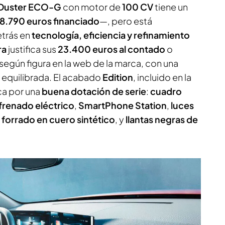
 Duster ECO-G
con motor de
100 CV
tiene un
18.790 euros financiado
—, pero está
etrás en
tecnología, eficiencia y refinamiento
ra
justifica sus
23.400 euros al contado
o
 según figura en la web de la marca, con una
equilibrada. El acabado
Edition
, incluido en la
ca por una
buena dotación de serie
:
cuadro
frenado eléctrico
,
SmartPhone Station
,
luces
 forrado en cuero sintético
, y
llantas negras de