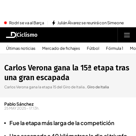
Rodri se va al Barça
Julián Álvarez se reunirá con Simeone
Ciclismo
Últimas noticias
Mercado de fichajes
Fútbol
Fórmula 1
Mo
Carlos Verona gana la 15ª etapa tras
una gran escapada
Carlos Verona gana la etapa 15 del Giro de Italia.
.
Giro de Italia
Pablo Sánchez
25 MAY 2025 - 17:13h.
Fue la etapa más larga de la competición
Una escapada a 40 kilómetros le dio el triunfo