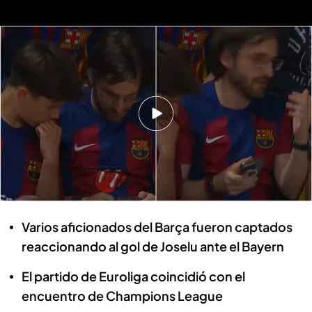
Los aficionados del Barça de baloncesto se llevaron las manos a la cabeza
con la remontada del Real Madrid
Los aficionados del Barça de
baloncesto se llevaron las manos a
la cabeza con la remontada del Real
Madrid
Diego Páez de Roque
09 MAY 2024 - 11:29h.
Varios aficionados del Barça fueron captados
reaccionando al gol de Joselu ante el Bayern
El partido de Euroliga coincidió con el
encuentro de Champions League