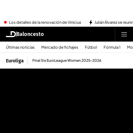
Los detalles de la renovación de Vinicius
Julián Álvarez se reu
Baloncesto
Últimas noticias
Mercado de fichajes
Fútbol
Fórmula 1
Mo
Euroliga
Final Six EuroLeague Women 2025-2026