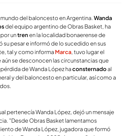
l mundo del baloncesto en Argentina.
Wanda
os
del equipo argentino de Obras Basket, ha
por un
tren
en la localidad bonaerense de
ó su pesar e informó de lo sucedido en sus
te, tal y como informa
Marca
, tuvo lugar el
 aún se desconocen las circunstancias que
a pérdida de Wanda López ha
consternado
al
ral y del baloncesto en particular, así como a
idos.
ual pertenecía Wanda López, dejó un mensaje
ticia. "Desde Obras Basket lamentamos
miento de Wanda López, jugadora que formó