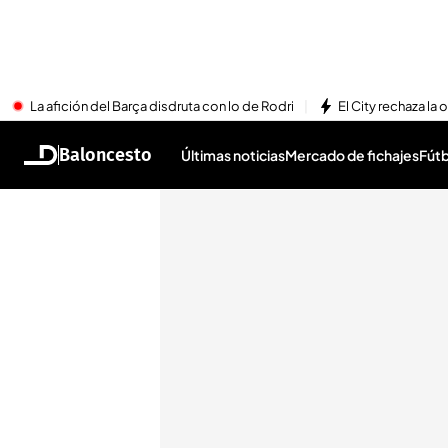
La afición del Barça disdruta con lo de Rodri
El City rechaza la 
Baloncesto
Últimas noticias
Mercado de fichajes
Fútb