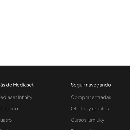
ás de Mediaset
Seguir navegando
ediaset Infinity
Comprar entradas
elecinco
Ofertas y regalos
uatro
Cursos Iumiuky