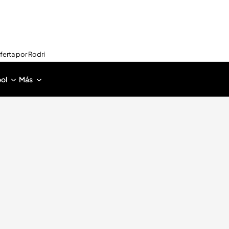
oferta por Rodri
ol
Más