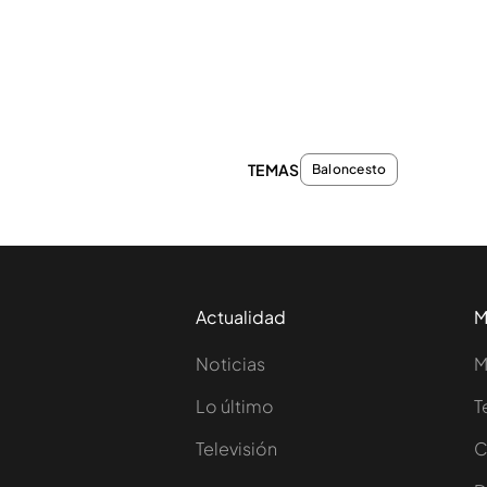
TEMAS
Baloncesto
Actualidad
M
Noticias
M
Lo último
T
Televisión
C