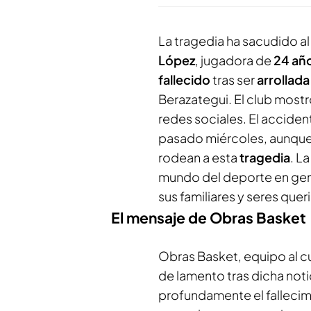
La tragedia ha sacudido a
López
, jugadora de
24 añ
fallecido
tras ser
arrollada
Berazategui. El club mostr
redes sociales. El acciden
pasado miércoles, aunque
rodean a esta
tragedia
. L
mundo del deporte en gene
sus familiares y seres quer
El mensaje de Obras Basket
Obras Basket, equipo al c
de lamento tras dicha no
profundamente el falleci