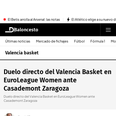
El Betis arrolla al Arsenal: las notas
El Atlético elige a su nuevo 
Baloncesto
Últimas noticias
Mercado de fichajes
Fútbol
Fórmula 1
Mo
Valencia basket
Duelo directo del Valencia Basket en
EuroLeague Women ante
Casademont Zaragoza
Duelo directo del Valencia Basket en EuroLeague Women ante
Casademont Zaragoza