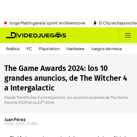
Jorge Martín gana la 'sprint' en Silverstone
El City rechaza la ofe
Análisis
PC
Playstation
Hardware
Juegos de mesa
The Game Awards 2024: los 10
grandes anuncios, de The Witcher 4
a Intergalactic
Desde The Witcher 4 a Intergalactic, los anuncios sorpresa de The Game
Awards 2024 en su 20º anive
Juan Pérez
13 DIC 2024 - 11:39h.