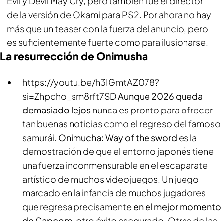
Evil y Devil May Cry, pero también fue el director
de la versión de Okami para PS2. Por ahora no hay
más que un teaser con la fuerza del anuncio, pero
es suficientemente fuerte como para ilusionarse.
La resurrección de Onimusha
https://youtu.be/h3IGmtAZ078?
si=Zhpcho_sm8rft7SD
Aunque 2026 queda
demasiado lejos
nunca es pronto para ofrecer
tan buenas noticias como el regreso del famoso
samurái.
Onimucha: Way of the sword
es la
demostración de que el entorno japonés tiene
una fuerza inconmensurable en el escaparate
artístico de muchos videojuegos. Un juego
marcado en la infancia de muchos jugadores
que regresa precisamente
en el mejor momento
de Capcom
, otro éxito asegurado. Otras de las