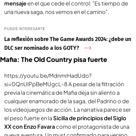
mensaje
en el que cede el control: "
Es tiempo de
una nueva saga, nos vemos en el camino
".
PUEDE INTERESARTE
La reflexión sobre The Game Awards 2024: ¿debe un
DLC ser nominado a los GOTY?
Mafia: The Old Country pisa fuerte
https://youtu.be/MdnmrHadUdo?
si=0QnUlPpBeMUgcL-8 A pesar de la filtración
previa la cinemática de Mafia deja sin aliento a
cualquier enamorado de la saga, del Padrino o de
los videojuegos de acción. La narrativa parece ser
el peso fuerte en la
Sicilia de principios del Siglo
XX con Enzo Favara
como el protagonista de una
nueva aventura. Un must confirmado para verano