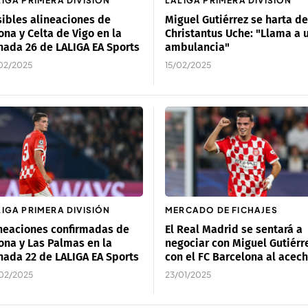
LIGA PRIMERA DIVISIÓN
LALIGA PRIMERA DIVISIÓN
ibles alineaciones de
Miguel Gutiérrez se harta de
ona y Celta de Vigo en la
Christantus Uche: "Llama a 
nada 26 de LALIGA EA Sports
ambulancia"
02/2025
15/02/2025
LIGA PRIMERA DIVISIÓN
MERCADO DE FICHAJES
neaciones confirmadas de
El Real Madrid se sentará a
ona y Las Palmas en la
negociar con Miguel Gutiérr
nada 22 de LALIGA EA Sports
con el FC Barcelona al acec
02/2025
23/01/2025