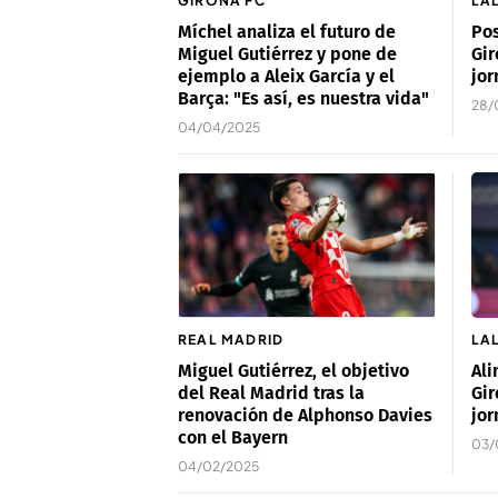
GIRONA FC
LA
Míchel analiza el futuro de
Pos
Miguel Gutiérrez y pone de
Gir
ejemplo a Aleix García y el
jor
Barça: "Es así, es nuestra vida"
28/
04/04/2025
REAL MADRID
LA
Miguel Gutiérrez, el objetivo
Ali
del Real Madrid tras la
Gir
renovación de Alphonso Davies
jor
con el Bayern
03/
04/02/2025