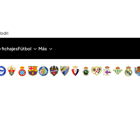
Rodri
 fichajes
Fútbol
Más