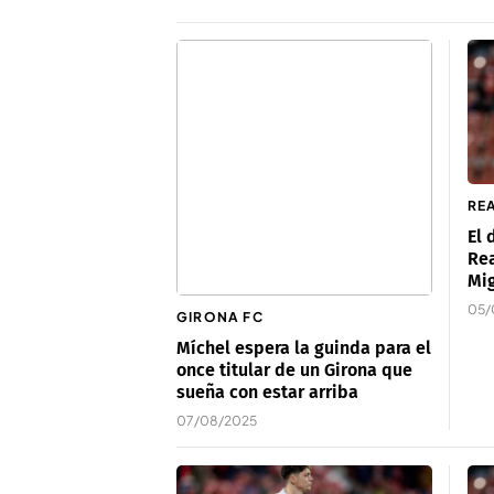
RE
El 
Rea
Mig
05/
GIRONA FC
Míchel espera la guinda para el
once titular de un Girona que
sueña con estar arriba
07/08/2025