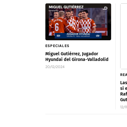
ESPECIALES
Miguel Gutiérrez, Jugador
Hyundai del Girona-Valladolid
20/12/2024
RE
Las
si 
Raf
Gut
12/1