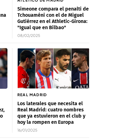
ATLÉTICO DE MADRID
Simeone compara el penalti de
una
Tchouaméni con el de Miguel
Gutiérrez en el Athletic-Girona:
"Igual que en Bilbao"
08/02/2025
REAL MADRID
Los laterales que necesita el
ez,
Real Madrid: cuatro nombres
ho
que ya estuvieron en el club y
hoy la rompen en Europa
16/01/2025