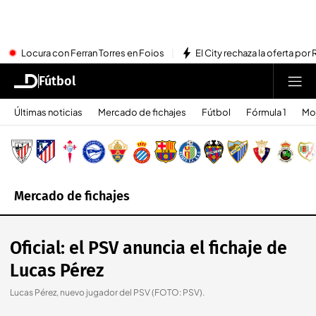
Locura con Ferran Torres en Foios
El City rechaza la oferta por 
Fútbol
Últimas noticias
Mercado de fichajes
Fútbol
Fórmula 1
Mo
Mercado de fichajes
Oficial: el PSV anuncia el fichaje de
Lucas Pérez
Lucas Pérez, nuevo jugador del PSV (FOTO: PSV).