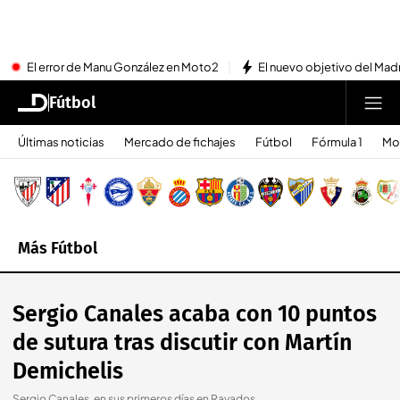
El error de Manu González en Moto2
El nuevo objetivo del Mad
Fútbol
Últimas noticias
Mercado de fichajes
Fútbol
Fórmula 1
Mo
Más Fútbol
Sergio Canales acaba con 10 puntos
de sutura tras discutir con Martín
Demichelis
Sergio Canales, en sus primeros días en Rayados.