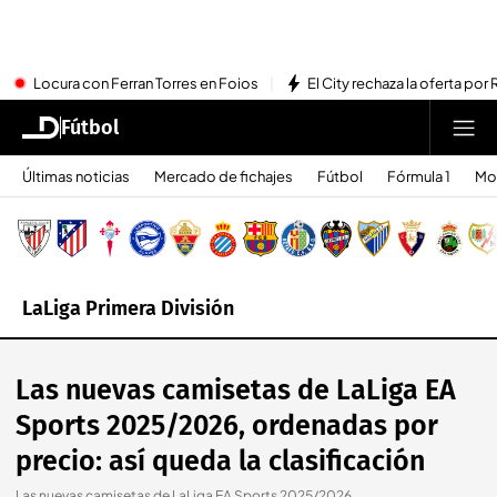
Locura con Ferran Torres en Foios
El City rechaza la oferta por 
Fútbol
Últimas noticias
Mercado de fichajes
Fútbol
Fórmula 1
Mo
LaLiga Primera División
Las nuevas camisetas de LaLiga EA
Sports 2025/2026, ordenadas por
precio: así queda la clasificación
Las nuevas camisetas de LaLiga EA Sports 2025/2026.