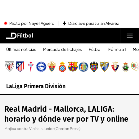
Pacto por Nayef Aguerd
Día clave para Julián Álvarez
Fútbol
Últimas noticias
Mercado de fichajes
Fútbol
Fórmula 1
Mo
LaLiga Primera División
Real Madrid - Mallorca, LALIGA:
horario y dónde ver por TV y online
Mojica contra Vinícius Junior (Cordon Press)