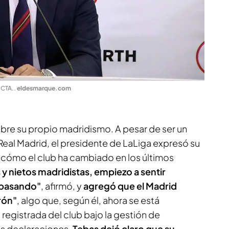
 CTA.
.
eldesmarque.com
obre su propio madridismo. A pesar de ser un
Real Madrid, el presidente de LaLiga expresó su
r cómo el club ha cambiado en los últimos
 y nietos madridistas, empiezo a sentir
 pasando"
, afirmó, y
agregó que el Madrid
rón"
, algo que, según él, ahora se está
registrada del club bajo la gestión de
as declaraciones,
Tebas dejó claro que su