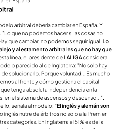
ral en España.
itral
odelo arbitral debería cambiar en España. Y
. "Lo que no podemos hacer si las cosas no
 Hay que cambiar, no podemos seguir igual.
Lo
lejo y al estamento arbitral es que no hay que
esta línea, el presidente de
LALIGA
considera
odelo parecido al de Inglaterra: "No solo hay
 de solucionarlo. Porque voluntad... Es mucho
mos al frente y cómo gestiona el capital
 que tenga absoluta independencia en la
s, en el sistema de ascensos y descenso...",
llo, señala al modelo:
"El inglés y alemán son
 inglés nutre de árbitros no solo a la Premier
ras categorías. En Inglaterra el 51% es de la