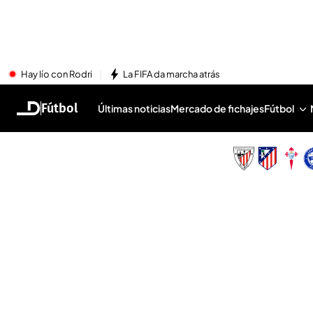
Hay lío con Rodri
La FIFA da marcha atrás
Fútbol
Últimas noticias
Mercado de fichajes
Fútbol