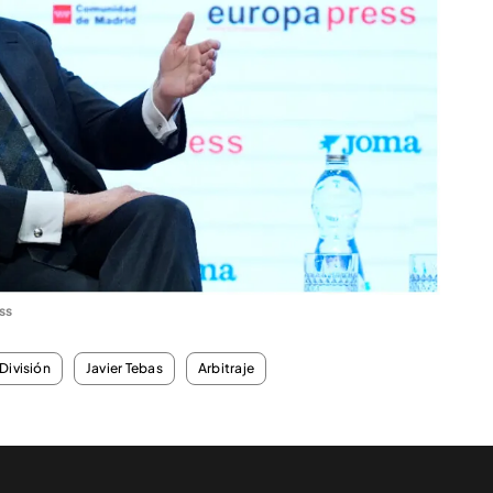
ss
División
Javier Tebas
Arbitraje