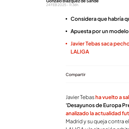
Gonzalo Blázquez de Sande
24 FEB 2025 - 11:36h.
Considera que habría q
Apuesta por un modelo p
Javier Tebas saca pecho 
LALIGA
Compartir
Javier Tebas
ha vuelto a sa
'Desayunos de Europa Pr
analizado la actualidad fut
Madrid y su queja contra el