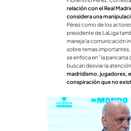
relación con el Real Madri
considera una manipulació
Pérez como de los actores 
presidente de LaLiga tambi
maneja la comunicación in
sobre temas importantes, 
se enfoca en "la pancarta 
buscan desviar la atenció
madridismo, jugadores, e
conspiración que no exis