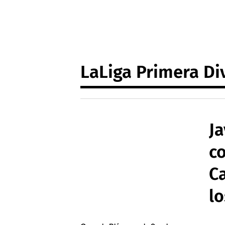
LaLiga Primera Di
Ja
c
C
lo