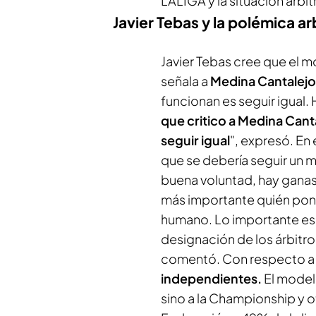
LALIGA y la situación arbit
Javier Tebas y la polémica arb
Javier Tebas cree que el m
señala a
Medina Cantalejo
funcionan es seguir igual.
que critico a Medina Canta
seguir igual
", expresó. En 
que se debería seguir un m
buena voluntad, hay ganas
más importante quién pone
humano. Lo importante es
designación de los árbitro
comentó. Con respecto a e
independientes.
El modelo
sino a la Championship y ot