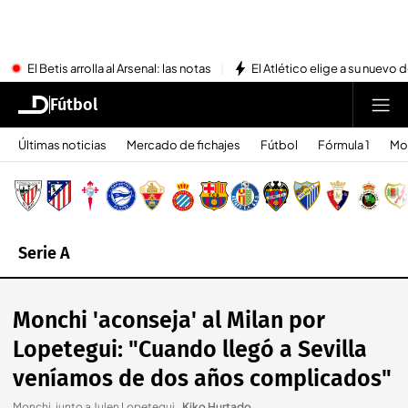
El Betis arrolla al Arsenal: las notas
El Atlético elige a su nuevo 
Fútbol
Últimas noticias
Mercado de fichajes
Fútbol
Fórmula 1
Mo
Serie A
Monchi 'aconseja' al Milan por
Lopetegui: "Cuando llegó a Sevilla
veníamos de dos años complicados"
Monchi, junto a Julen Lopetegui.
.
Kiko Hurtado