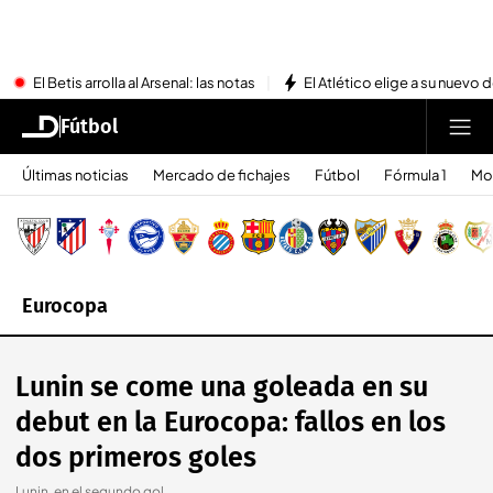
El Betis arrolla al Arsenal: las notas
El Atlético elige a su nuevo 
Fútbol
Últimas noticias
Mercado de fichajes
Fútbol
Fórmula 1
Mo
Eurocopa
Lunin se come una goleada en su
debut en la Eurocopa: fallos en los
dos primeros goles
Lunin, en el segundo gol.