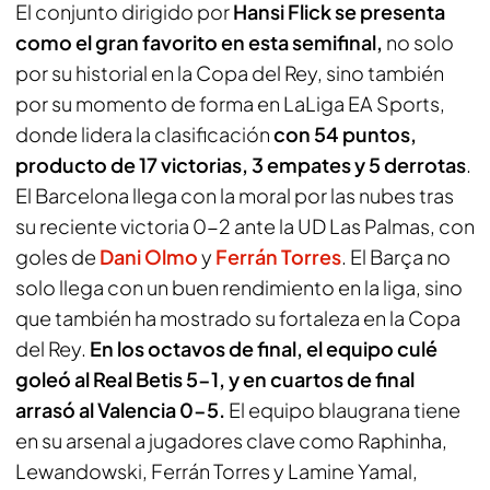
El conjunto dirigido por
Hansi Flick se presenta
como el gran favorito en esta semifinal,
no solo
por su historial en la Copa del Rey, sino también
por su momento de forma en LaLiga EA Sports,
donde lidera la clasificación
con 54 puntos,
producto de 17 victorias, 3 empates y 5 derrotas
.
El Barcelona llega con la moral por las nubes tras
su reciente victoria 0-2 ante la UD Las Palmas, con
goles de
Dani Olmo
y
Ferrán Torres
. El Barça no
solo llega con un buen rendimiento en la liga, sino
que también ha mostrado su fortaleza en la Copa
del Rey.
En los octavos de final, el equipo culé
goleó al Real Betis 5-1, y en cuartos de final
arrasó al Valencia 0-5.
El equipo blaugrana tiene
en su arsenal a jugadores clave como Raphinha,
Lewandowski, Ferrán Torres y Lamine Yamal,