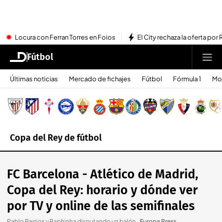
Locura con Ferran Torres en Foios
El City rechaza la oferta por 
Fútbol
Últimas noticias
Mercado de fichajes
Fútbol
Fórmula 1
Mo
Copa del Rey de fútbol
FC Barcelona - Atlético de Madrid,
Copa del Rey: horario y dónde ver
por TV y online de las semifinales
Pablo Barrios y Raphinha disputando un balón.
.
Europa Press