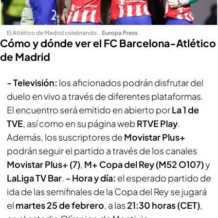
El Atlético de Madrid celebrando.
.
Europa Press
Cómo y dónde ver el FC Barcelona-Atlético
de Madrid
- Televisión:
los aficionados podrán disfrutar del
duelo en vivo a través de diferentes plataformas.
El encuentro será emitido en abierto por
La 1 de
TVE
, así como en su página web
RTVE Play
.
Además, los suscriptores de
Movistar Plus+
podrán seguir el partido a través de los canales
Movistar Plus+ (7)
,
M+ Copa del Rey (M52 O107)
y
LaLiga TV Bar
.
- Hora y día:
el esperado partido de
ida de las semifinales de la Copa del Rey se jugará
el
martes 25 de febrero
, a las
21:30 horas (CET)
,