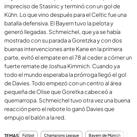
impreciso de Stasinic y terminó con un gol de
Kühn. Lo que vino después para el Celtic fue una
batalla defensiva. El Bayern tuvo la pelota y
generó llegadas. Schmeichel, que ya se había
mostrado con su parada a Goretzka y con dos
buenas intervenciones ante Kane en la primera
parte, evitó el empate en el 78 al ceder a córner un
fuerte remate de Joshua Kimmich. Cuando ya
todo el mundo esperaba la prórroga llegó el gol
de Davies. Todo empezó con un centro al área
pequeña de Olise que Goretka cabeceó a
quemarropa. Schmeichel tuvo otra vez una buena
reacción pero el rebote lo ganó Davies que
empujo el balón a la red.
TEMAS
Fútbol
Champions League
Bayern de Múnich
Cel