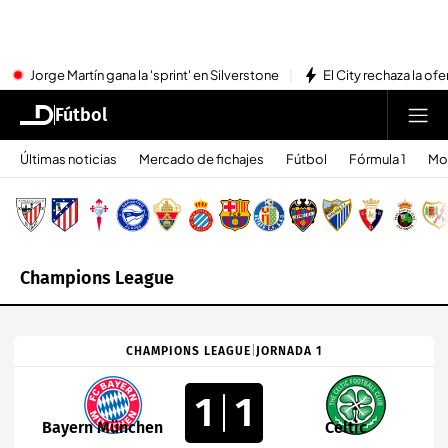
Jorge Martín gana la 'sprint' en Silverstone
El City rechaza la ofe
Fútbol
Últimas noticias
Mercado de fichajes
Fútbol
Fórmula 1
Mo
Champions League
CHAMPIONS LEAGUE
|
JORNADA 1
1
1
Bayern München
Celtic