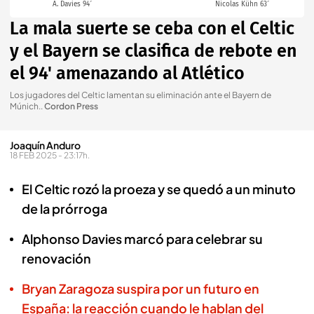
A. Davies 94´
Nicolas Kühn 63´
La mala suerte se ceba con el Celtic
y el Bayern se clasifica de rebote en
el 94' amenazando al Atlético
Los jugadores del Celtic lamentan su eliminación ante el Bayern de
Múnich.
.
Cordon Press
Joaquín Anduro
18 FEB 2025 - 23:17h.
El Celtic rozó la proeza y se quedó a un minuto
de la prórroga
Alphonso Davies marcó para celebrar su
renovación
Bryan Zaragoza suspira por un futuro en
España: la reacción cuando le hablan del