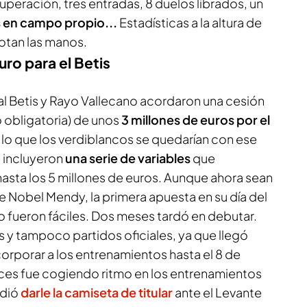
uperación, tres entradas, 8 duelos librados, un
 en campo propio...
Estadísticas a la altura de
rotan las manos.
ro para el Betis
 Betis y Rayo Vallecano acordaron una cesión
 obligatoria) de unos
3 millones de euros por el
 lo que los verdiblancos se quedarían con ese
 incluyeron
una serie de variables
que
hasta los 5 millones de euros. Aunque ahora sean
de Nobel Mendy, la primera apuesta en su día del
 no fueron fáciles. Dos meses tardó en debutar.
 y tampoco partidos oficiales, ya que llegó
orporar a los entrenamientos hasta el 8 de
es fue cogiendo ritmo en los entrenamientos
idió
darle la camiseta de titular
ante el Levante