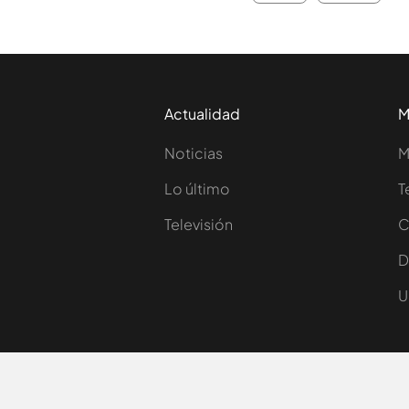
Actualidad
M
Noticias
M
Lo último
T
Televisión
C
D
U