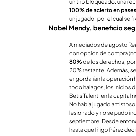
un tiro bloqueado, una rec
100% de acierto en pases
un jugador por el cual se f
Nobel Mendy, beneficio segu
A mediados de agosto Real
con opción de compra (no
80%
de los derechos, por
20% restante. Además, se
engordarían la operación 
todo halagos, los inicios 
Betis Talent, en la capital
No había jugado amistosos
lesionado y no se pudo inc
septiembre. Desde entonc
hasta que Iñigo Pérez dec