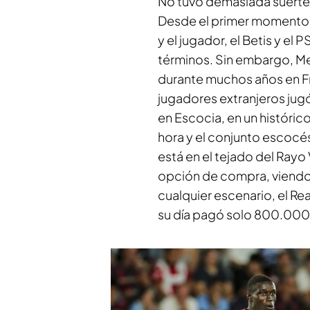
No tuvo demasiada suerte
Desde el primer momento q
y el jugador, el Betis y e
términos. Sin embargo, Me
durante muchos años en Fran
jugadores extranjeros jugó
en Escocia, en un históri
hora y el conjunto escocés
está en el tejado del Rayo 
opción de compra, viendo 
cualquier escenario, el Re
su día pagó solo 800.000 e