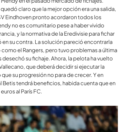
 Mendy en el pasado mercado de fichajes.
uedó claro que la mejor opción era una salida,
l PSV Eindhoven pronto acordaron todos los
ndy no es comunitario pese a haber vivido
cia, y la normativa de la Eredivisie para fichar
 en su contra. La solución pareció encontrarla
co como el Rangers, pero tuvo problemas a última
 desechó su fichaje. Ahora, la pelota ha vuelto
Vallecano, que deberá decidir si ejecutar la
que su progresión no para de crecer. Y en
al Betis tendrá beneficios, habida cuenta que en
uros al París FC.