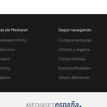
ás de Mediaset
Seguir navegando
ediaset Infinity
Comprar entradas
elecinco
Ofertas y regalos
uatro
Cursos Iumiuky
ivinity
Eventos Mediaset
ppers
Salud y Bienestar