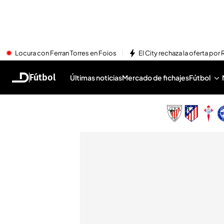
Locura con Ferran Torres en Foios
El City rechaza la oferta por 
Fútbol
Últimas noticias
Mercado de fichajes
Fútbol