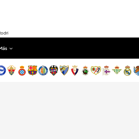
Rodri
Más