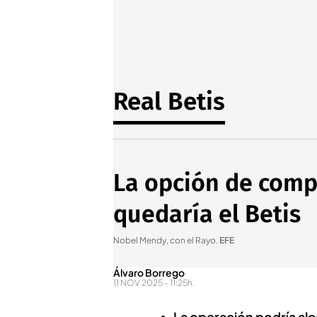
Real Betis
La opción de comp
quedaría el Betis
Nobel Mendy, con el Rayo
.
EFE
Álvaro Borrego
11 NOV 2025 - 11:25h.
La operación podría alca