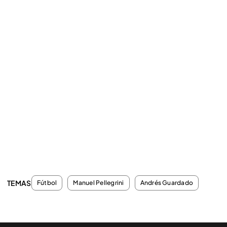
TEMAS
Fútbol
Manuel Pellegrini
Andrés Guardado