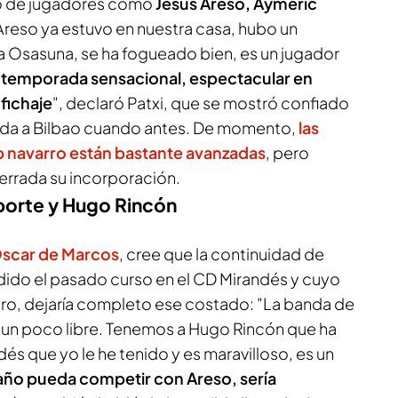
do de jugadores como
Jesús Areso, Aymeric
"Areso ya estuvo en nuestra casa, hubo un
a Osasuna, se ha fogueado bien, es un jugador
 temporada sensacional, espectacular en
fichaje
", declaró Patxi, que se mostró confiado
gada a Bilbao cuando antes. De momento,
las
b navarro están bastante avanzadas
, pero
errada su incorporación.
aporte y Hugo Rincón
Óscar de Marcos
, cree que la continuidad de
ido el pasado curso en el CD Mirandés y cuyo
laro, dejaría completo ese costado: "La banda de
un poco libre. Tenemos a Hugo Rincón que ha
és que yo le he tenido y es maravilloso, es un
 año pueda competir con Areso, sería