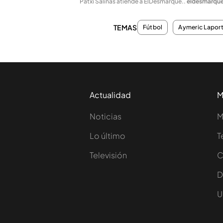
Patxi Salinas atiende a ElDesmarque.
.
eldesmarqu
TEMAS
Fútbol
Aymeric Lapor
Actualidad
M
Noticias
M
Lo último
T
Televisión
C
D
U