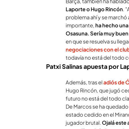
Barça, también ha habla
Laporte o Hugo Rincón
. 
problema ahí y se marchó 
importante,
ha hecho una
Osasuna. Sería muy buen 
en que se resuelva su lle
negociaciones con el clu
todavía no está del todo c
Patxi Salinas apuesta por L
Además, tras el
adiós de 
Hugo Rincón, que jugó ced
futuro no está del todo c
De Marcos se ha quedado 
estado cedido en el Mirand
jugador brutal.
Ojalá este