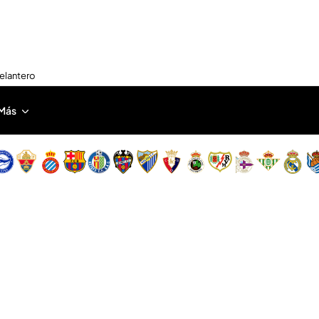
delantero
Más