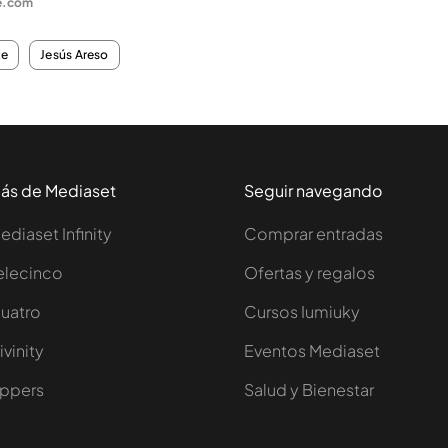
e.com
te
Jesús Areso
ás de Mediaset
Seguir navegando
ediaset Infinity
Comprar entradas
elecinco
Ofertas y regalos
uatro
Cursos Iumiuky
ivinity
Eventos Mediaset
ppers
Salud y Bienestar