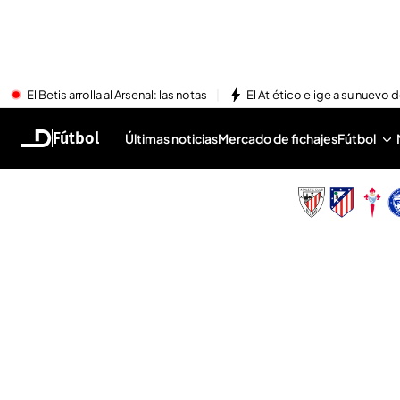
El Betis arrolla al Arsenal: las notas
El Atlético elige a su nuevo 
Fútbol
Últimas noticias
Mercado de fichajes
Fútbol