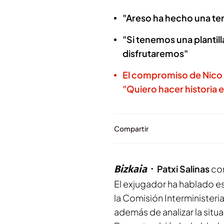
"Areso ha hecho una te
"Si tenemos una plantil
disfrutaremos"
El compromiso de Nico Wi
"Quiero hacer historia
Compartir
Bizkaia
Patxi Salinas
con
El exjugador ha hablado e
la Comisión Interministeria
además de analizar la situ