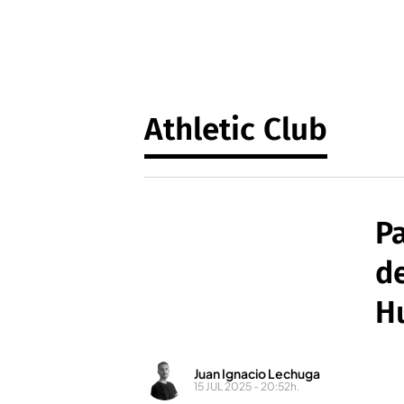
Athletic Club
Pa
de
H
Juan Ignacio Lechuga
15 JUL 2025 - 20:52h.