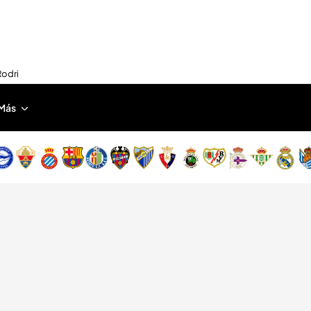
Rodri
Más