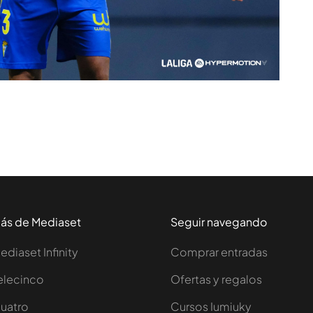
ás de Mediaset
Seguir navegando
ediaset Infinity
Comprar entradas
elecinco
Ofertas y regalos
uatro
Cursos Iumiuky