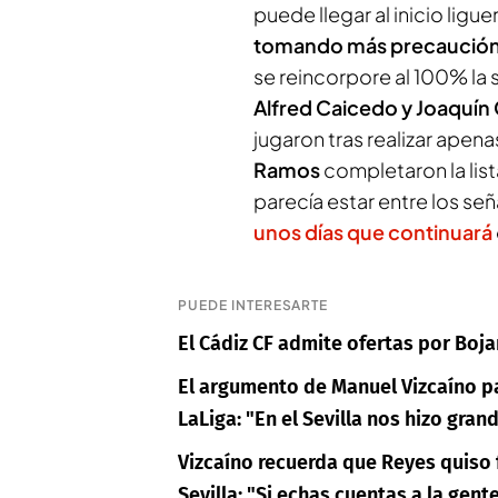
puede llegar al inicio ligue
tomando más precaución
se reincorpore al 100% la 
Alfred Caicedo y Joaquín
jugaron tras realizar apen
Ramos
completaron la lista
parecía estar entre los señ
unos días que continuará
PUEDE INTERESARTE
El Cádiz CF admite ofertas por Boj
El argumento de Manuel Vizcaíno pa
LaLiga: "En el Sevilla nos hizo gran
Vizcaíno recuerda que Reyes quiso fi
Sevilla: "Si echas cuentas a la gent