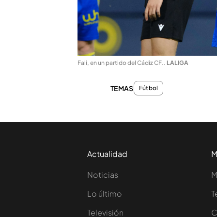
Fali, en un partido del Cádiz CF.
.
LALIGA
TEMAS
Fútbol
Actualidad
M
Noticias
M
Lo último
T
Televisión
C