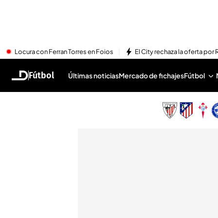
Locura con Ferran Torres en Foios
El City rechaza la oferta por 
Fútbol
Últimas noticias
Mercado de fichajes
Fútbol