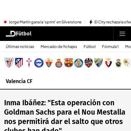
Jorge Martín gana la 'sprint' en Silverstone
El City rechaza la ofe
Fútbol
Últimas noticias
Mercado de fichajes
Fútbol
Fórmula 1
Mo
Valencia CF
Inma Ibáñez: "Esta operación con
Goldman Sachs para el Nou Mestalla
nos permitirá dar el salto que otros