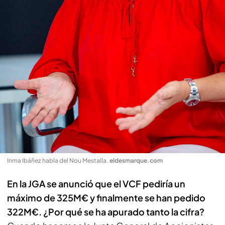
Inma Ibáñez habla del Nou Mestalla
.
eldesmarque.com
En la JGA se anunció que el VCF pediría un
máximo de 325M€ y finalmente se han pedido
322M€. ¿Por qué se ha apurado tanto la cifra?