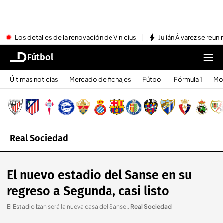
Los detalles de la renovación de Vinicius
Julián Álvarez se reu
Fútbol
Últimas noticias
Mercado de fichajes
Fútbol
Fórmula 1
Mo
Real Sociedad
El nuevo estadio del Sanse en su
regreso a Segunda, casi listo
El Estadio Izan será la nueva casa del Sanse.
.
Real Sociedad