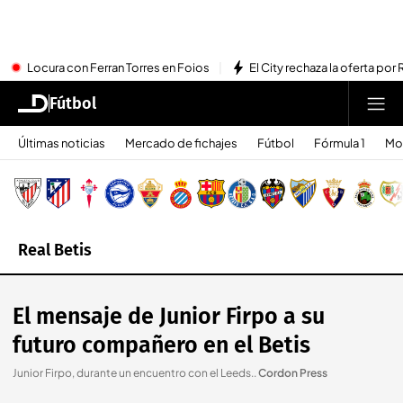
Locura con Ferran Torres en Foios
El City rechaza la oferta por 
Fútbol
Últimas noticias
Mercado de fichajes
Fútbol
Fórmula 1
Mo
Real Betis
El mensaje de Junior Firpo a su
futuro compañero en el Betis
Junior Firpo, durante un encuentro con el Leeds.
.
Cordon Press