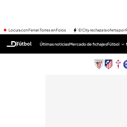
Locura con Ferran Torres en Foios
El City rechaza la oferta por 
Fútbol
Últimas noticias
Mercado de fichajes
Fútbol