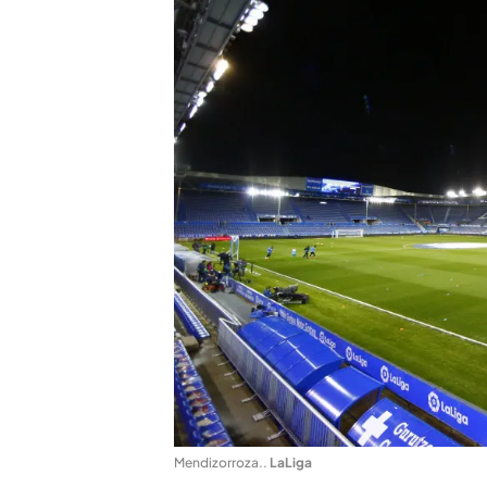
Mendizorroza.
.
LaLiga