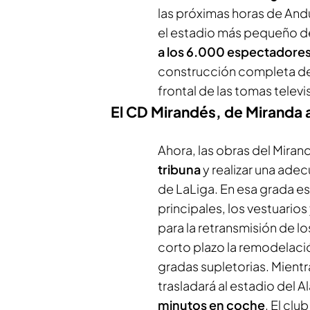
las próximas horas de And
el estadio más pequeño de
a los 6.000 espectadore
construcción completa de 
frontal de las tomas televi
El CD Mirandés, de Miranda a
Ahora, las obras del Mira
tribuna
y realizar una ade
de LaLiga. En esa grada es
principales, los vestuarios
para la retransmisión de l
corto plazo la remodelaci
gradas supletorias. Mientr
trasladará al estadio del 
minutos en coche
. El cl