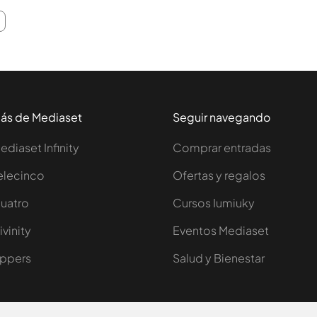
ás de Mediaset
Seguir navegando
ediaset Infinity
Comprar entradas
elecinco
Ofertas y regalos
uatro
Cursos Iumiuky
ivinity
Eventos Mediaset
ppers
Salud y Bienestar