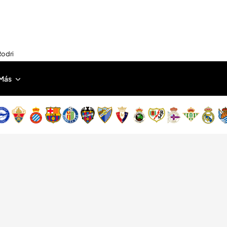
Rodri
Más