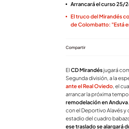
Arrancará el curso 25/2
El truco del Mirandés co
de Colombatto: "Está 
Compartir
El
CD Mirandés
jugará com
Segunda división, a la esp
ante el Real Oviedo
, el cu
arrancar la próxima tempo
remodelación en Anduva
con el Deportivo Alavés y 
estadio del cuadro babazor
ese traslado se alargará 