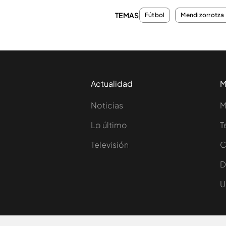
TEMAS
Fútbol
Mendizorrotza
Actualidad
M
Noticias
M
Lo último
T
Televisión
C
D
U