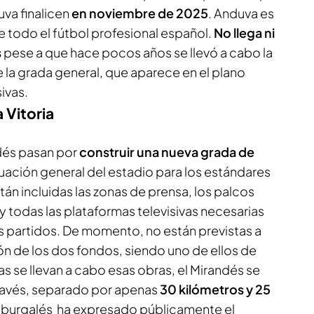
uva finalicen
en noviembre de 2025
. Anduva es
 todo el fútbol profesional español.
No llega ni
s
pese a que hace pocos años se llevó a cabo la
la grada general, que aparece en el plano
sivas.
 Vitoria
ndés pasan por
construir una nueva grada de
cuación general del estadio para los estándares
tán incluidas las zonas de prensa, los palcos
 y todas las plataformas televisivas necesarias
os partidos. De momento, no están previstas a
ón de los dos fondos, siendo uno de ellos de
as se llevan a cabo esas obras, el Mirandés se
Alavés, separado por apenas
30 kilómetros y 25
ub burgalés ha expresado públicamente el