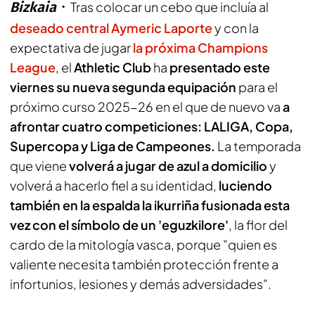
Bizkaia
Tras colocar un cebo que incluía al
deseado central Aymeric Laporte
y con la
expectativa de jugar
la próxima Champions
League
, el
Athletic Club
ha
presentado este
viernes su nueva segunda equipación
para el
próximo curso 2025-26 en el que de nuevo va
a
afrontar cuatro competiciones: LALIGA, Copa,
Supercopa y Liga de Campeones.
La temporada
que viene
volverá a jugar de azul a domicilio
y
volverá a hacerlo fiel a su identidad,
luciendo
también en la espalda la ikurriña fusionada esta
vez con el símbolo de un 'eguzkilore'
, la flor del
cardo de la mitología vasca, porque "quien es
valiente necesita también protección frente a
infortunios, lesiones y demás adversidades".