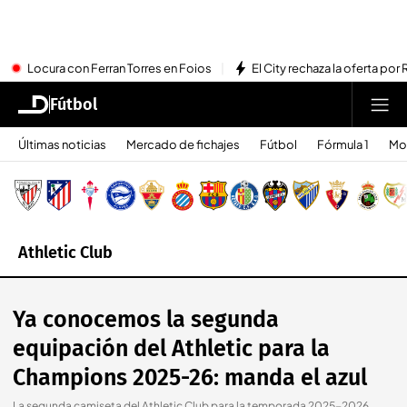
Locura con Ferran Torres en Foios
El City rechaza la oferta por 
Fútbol
Últimas noticias
Mercado de fichajes
Fútbol
Fórmula 1
Mo
Athletic Club
Ya conocemos la segunda
equipación del Athletic para la
Champions 2025-26: manda el azul
La segunda camiseta del Athletic Club para la temporada 2025-2026.
.