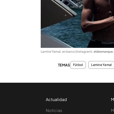
Lamine Yamal, en barco (Instagram)
.
eldesmarque
TEMAS
Fútbol
Lamine Yamal
Actualidad
M
Noticias
M