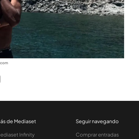
.com
ás de Mediaset
Seguir navegando
ediaset Infinity
Comprar entradas