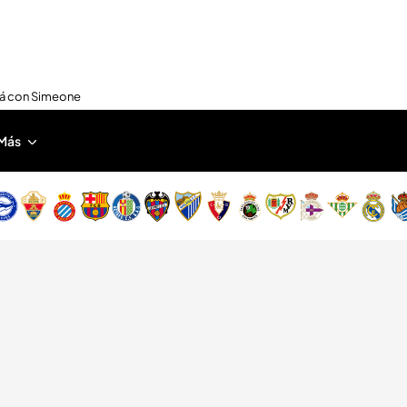
nirá con Simeone
Más