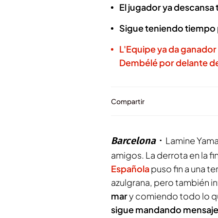
El jugador ya descansa 
Sigue teniendo tiempo p
L'Equipe ya da ganador 
Dembélé por delante d
Compartir
Barcelona
Lamine Yamal
amigos. La derrota en la fin
Española
puso fin a una te
azulgrana, pero también in
mar
y comiendo todo lo q
sigue mandando mensajes 