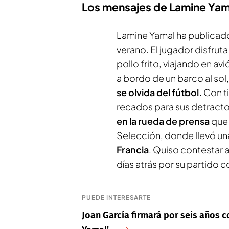
Los mensajes de Lamine Yam
Lamine Yamal ha publicado
verano. El jugador disfrut
pollo frito, viajando en av
a bordo de un barco al sol
se olvida del fútbol.
Con t
recados para sus detracto
en la rueda de prensa
que 
Selección, donde llevó un
Francia
. Quiso contestar a
días atrás por su partido c
PUEDE INTERESARTE
Joan García firmará por seis años c