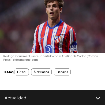
Rodrigo Riquelme durante un partido con el Atlético de Madrid (Cordon
Press)
.
eldesmarque.com
TEMAS
Fútbol
Álex Baena
Fichajes
Actualidad