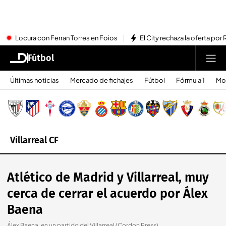
Locura con Ferran Torres en Foios
El City rechaza la oferta por 
Fútbol
Últimas noticias
Mercado de fichajes
Fútbol
Fórmula 1
Mo
Villarreal CF
Atlético de Madrid y Villarreal, muy
cerca de cerrar el acuerdo por Álex
Baena
Álex Baena, en un partido del Villarreal (Cordon Press)