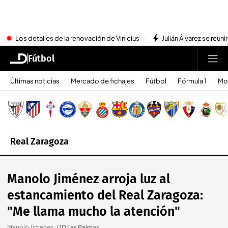
Los detalles de la renovación de Vinicius
Julián Álvarez se reu
Fútbol
Últimas noticias
Mercado de fichajes
Fútbol
Fórmula 1
Mo
Real Zaragoza
Manolo Jiménez arroja luz al
estancamiento del Real Zaragoza:
"Me llama mucho la atención"
Manolo Jiménez.
.
UD Las Palmas