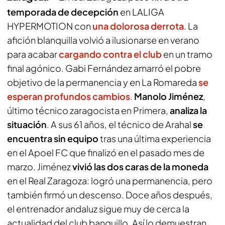
temporada de decepción
en LALIGA
HYPERMOTION con
una dolorosa derrota
. La
afición blanquilla volvió a ilusionarse en verano
para acabar
cargando contra el club
en un tramo
final agónico. Gabi Fernández amarró el pobre
objetivo de la permanencia y en La Romareda
se
esperan profundos cambios
.
Manolo Jiménez
,
último técnico zaragocista en Primera,
analiza la
situación
. A sus 61 años, el técnico de Arahal
se
encuentra sin equipo
tras una última experiencia
en el Apoel FC que finalizó en el pasado mes de
marzo. Jiménez
vivió las dos caras de la moneda
en el Real Zaragoza: logró una permanencia, pero
también firmó un descenso. Doce años después,
el entrenador andaluz sigue muy de cerca la
actualidad del club banquillo. Así lo demuestran