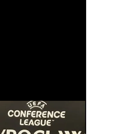
nu Fajardo atiende a los medios de comunicación.
e: "Me acuerdo de
sentimiento del