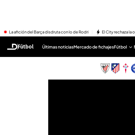
La afición del Barça disdruta con lo de Rodri
El City rechaza la 
Fútbol
Últimas noticias
Mercado de fichajes
Fútbol