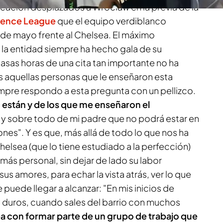
ación desplazados a Wroclaw en la previa de la
erence League
que el equipo verdiblanco
 de mayo frente al Chelsea. El máximo
la entidad siempre ha hecho gala de su
asas horas de una cita tan importante no ha
s aquellas personas que le enseñaron esta
empre respondo a esta pregunta con un pellizco.
 están y de los que me enseñaron el
y sobre todo de mi padre que no podrá estar en
tiones". Y es que, más allá de todo lo que nos ha
elsea (que lo tiene estudiado a la perfección)
más personal, sin dejar de lado su labor
sus amores, para echar la vista atrás, ver lo que
puede llegar a alcanzar: "En mis inicios de
 duros, cuando sales del barrio con muchos
a con formar parte de un grupo de trabajo que