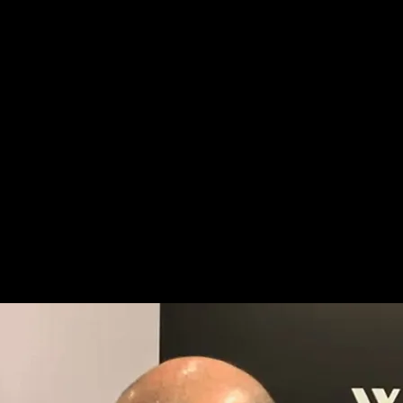
Ma
final de la Conference Leagu
 de los que me enseñaron el 