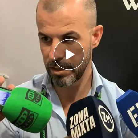
e de un grupo de trabajo que llevase al Betis a
lco en los que no me puedo controlar"
s a sentar con Manuel Pellegrini"
rtivo del
Real Betis
Manu Fajardo
ha charlado