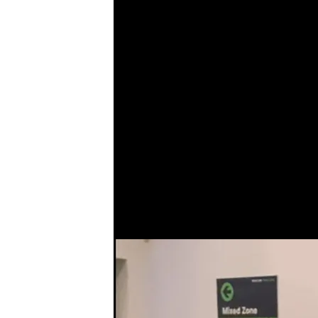
Manu Fajardo y la 
los que no están y