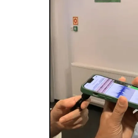
Real Betis"
Jesús Borrero Jara
28 MAY 2025 - 13:27h.
"Soñaba con formar part
lo más alto"
"Hay momentos en el pa
Manu Fajardo: "Nos vamo
Compartir
Sevilla
El director depo