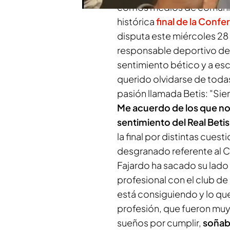
con los medios de comunic
histórica
final de la Conf
disputa este miércoles 28
responsable deportivo de 
sentimiento bético y a esc
querido olvidarse de toda
pasión llamada Betis: "Si
Me acuerdo de los que no
sentimiento del Real Betis
la final por distintas cues
desgranado referente al Ch
Fajardo ha sacado su lado 
profesional con el club de 
está consiguiendo y lo que 
profesión, que fueron muy
sueños por cumplir,
soñab