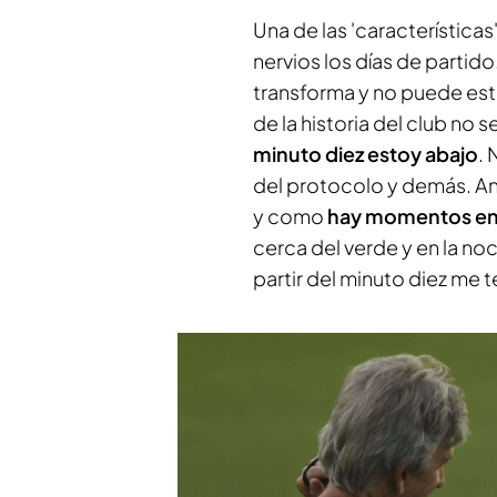
Una de las 'característica
nervios los días de partid
transforma y no puede est
de la historia del club no 
minuto diez estoy abajo
. 
del protocolo y demás. An
y como
hay momentos en 
cerca del verde y en la noch
partir del minuto diez me t